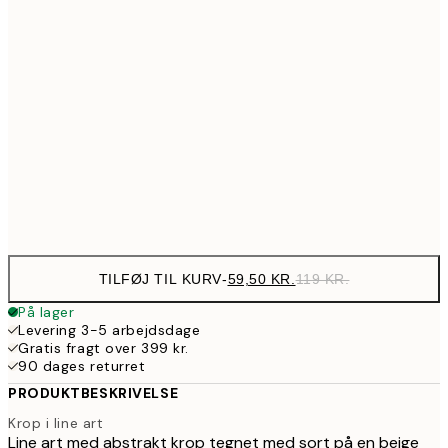
89,50
30x40 cm
17
161,50
50x70 cm
32
195,50
70x100 cm
39
Frame
options
TILFØJ TIL KURV
-
59,50 KR.
119 KR.
På lager
Levering 3-5 arbejdsdage
Gratis fragt over 399 kr.
90 dages returret
PRODUKTBESKRIVELSE
Krop i line art
Line art med abstrakt krop tegnet med sort på en beige