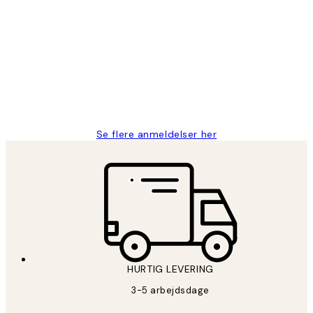
Kundeanmeldelser
Nemt at bestille og hurtig levering👍
2 jun.
Lonni M
Se flere anmeldelser her
HURTIG LEVERING
3-5 arbejdsdage