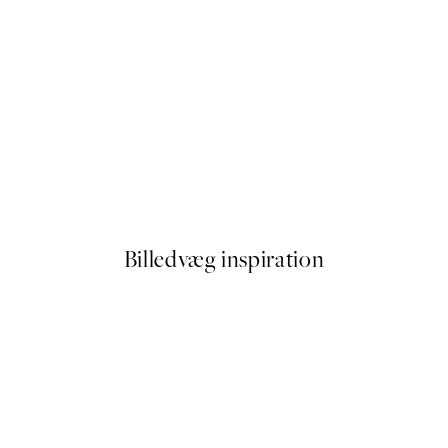
50%*
 Plakat
Watercolor Strokes No2 Plak
Fra 59,50 kr.
119 kr.
Billedvæg inspiration