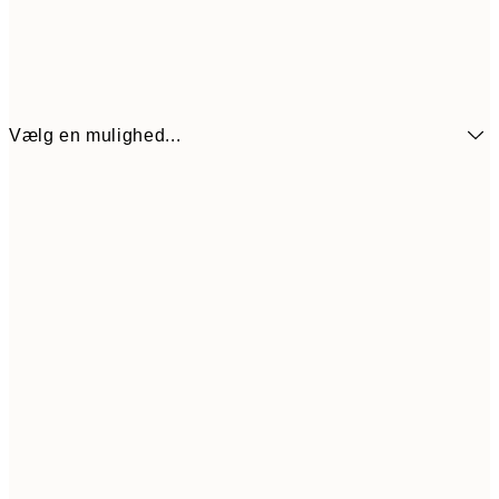
Vælg en mulighed...
59,50
21x30 cm
11