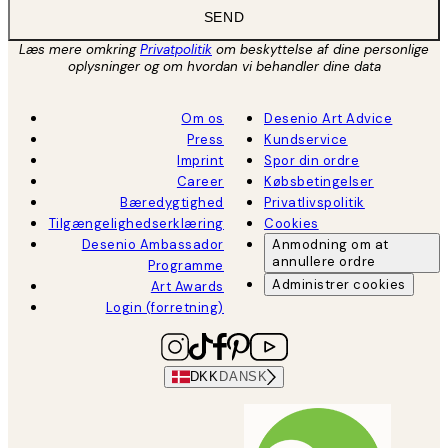
SEND
Læs mere omkring
Privatpolitik
om beskyttelse af dine personlige
oplysninger og om hvordan vi behandler dine data
Om os
Desenio Art Advice
Press
Kundservice
Imprint
Spor din ordre
Career
Købsbetingelser
Bæredygtighed
Privatlivspolitik
Tilgængelighedserklæring
Cookies
Desenio Ambassador
Anmodning om at
annullere ordre
Programme
Administrer cookies
Art Awards
Login (forretning)
DKK
DANSK