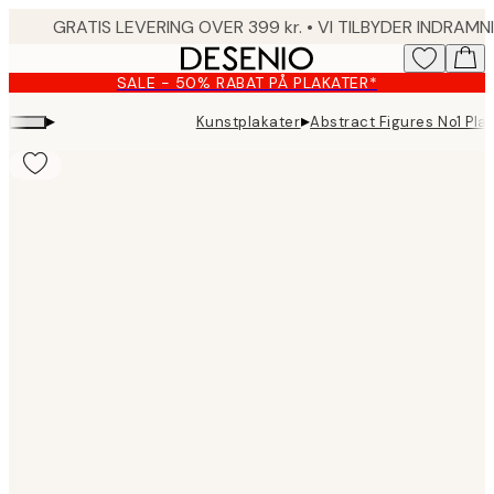
Skip
to
main
SALE - 50% RABAT PÅ PLAKATER*
content.
▸
▸
Kunstplakater
Abstract Figures No1 Pla
Product
images