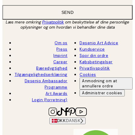
SEND
Læs mere omkring
Privatpolitik
om beskyttelse af dine personlige
oplysninger og om hvordan vi behandler dine data
Om os
Desenio Art Advice
Press
Kundservice
Imprint
Spor din ordre
Career
Købsbetingelser
Bæredygtighed
Privatlivspolitik
Tilgængelighedserklæring
Cookies
Desenio Ambassador
Anmodning om at
annullere ordre
Programme
Administrer cookies
Art Awards
Login (forretning)
DKK
DANSK