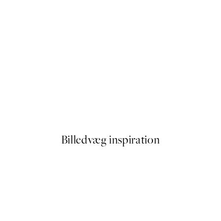
50%*
Brown Botanical No1 Plakat
Fra 54 kr.
108 kr.
Billedvæg inspiration