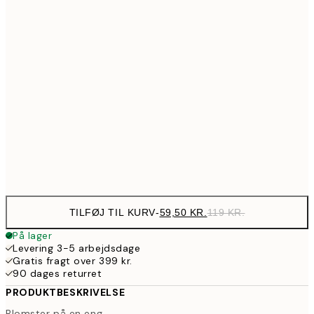
30x40 cm
17
97,50
40x50 cm
19
161,50
50x70 cm
32
195,50
70x100 cm
39
Frame
options
TILFØJ TIL KURV
-
59,50 KR.
119 KR.
På lager
Levering 3-5 arbejdsdage
Gratis fragt over 399 kr.
90 dages returret
PRODUKTBESKRIVELSE
Blomster på en eng