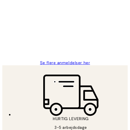
Bekræftet køber
Kundeanmeldelser
Nemt at bestille og hurtig levering👍
2 jun.
Lonni M
Se flere anmeldelser her
HURTIG LEVERING
3-5 arbejdsdage