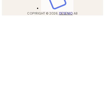
COPYRIGHT ©
2026
,
DESENIO
AB