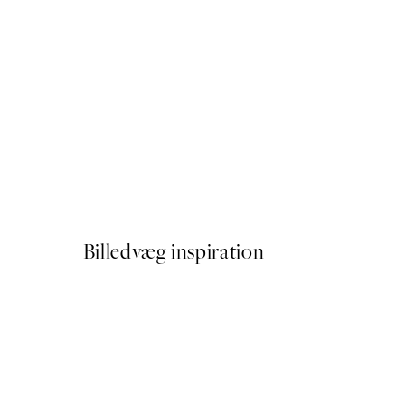
50%*
Have a Seat Plakat
Fra 59,50 kr.
119 kr.
Billedvæg inspiration