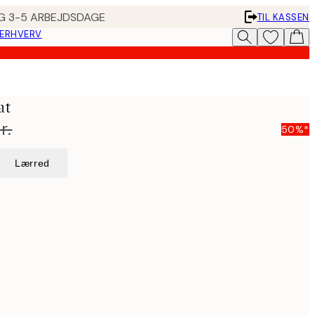
ING 3-5 ARBEJDSDAGE
TIL KASSEN
 ERHVERV
at
r.
50%*
Lærred