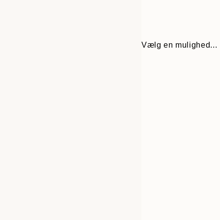
Vælg en mulighed...
Frame
30x40 cm
options