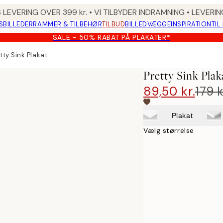
 LEVERING OVER 399 kr. • VI TILBYDER INDRAMNING • LEVER
SBILLEDER
RAMMER & TILBEHØR
TILBUD
BILLEDVÆGGE
INSPIRATION
TIL
SALE - 50% RABAT PÅ PLAKATER*
tty Sink Plakat
Pretty Sink Plak
89,50 kr.
179 k
Plakat
Vælg størrelse