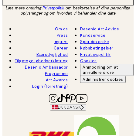
Læs mere omkring
Privatpolitik
om beskyttelse af dine personlige
oplysninger og om hvordan vi behandler dine data
Om os
Desenio Art Advice
Press
Kundservice
Imprint
Spor din ordre
Career
Købsbetingelser
Bæredygtighed
Privatlivspolitik
Tilgængelighedserklæring
Cookies
Desenio Ambassador
Anmodning om at
annullere ordre
Programme
Administrer cookies
Art Awards
Login (forretning)
DKK
DANSK