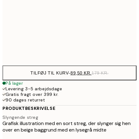
143,50
50x70 cm
28
190,50
70x100 cm
38
Frame
options
TILFØJ TIL KURV
-
89,50 KR.
179 KR.
På lager
Levering 3-5 arbejdsdage
Gratis fragt over 399 kr.
90 dages returret
PRODUKTBESKRIVELSE
Slyngende streg
Grafisk illustration med en sort streg, der slynger sig hen
over en beige baggrund med en lysegrå midte