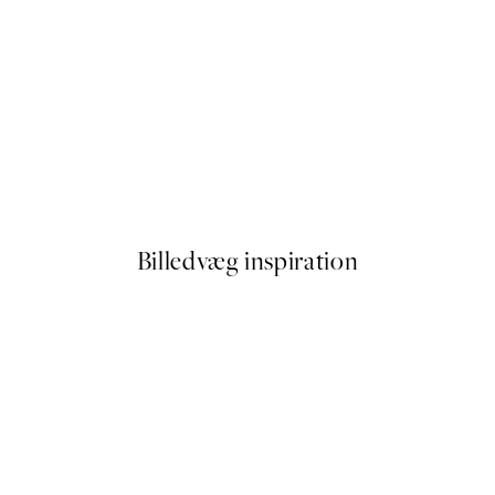
50%*
Soft Couple Plakat
Fra 59,50 kr.
119 kr.
Billedvæg inspiration