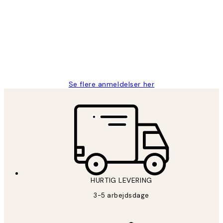
Nemt at bestille og hurtig levering👍
2 jun.
Lonni M
Se flere anmeldelser her
HURTIG LEVERING
3-5 arbejdsdage