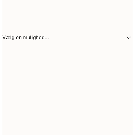
Vælg en mulighed...
89,50
30x40 cm
17