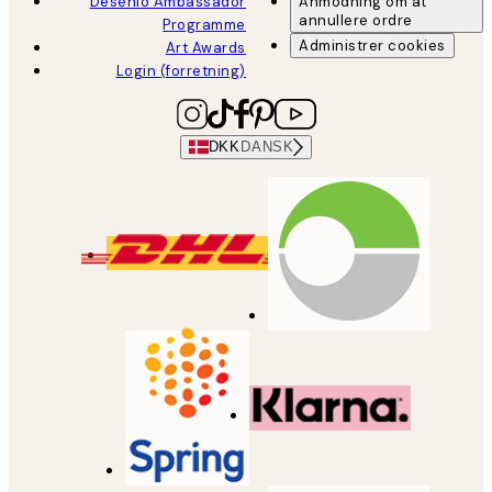
Desenio Ambassador
Anmodning om at
annullere ordre
Programme
Administrer cookies
Art Awards
Login (forretning)
DKK
DANSK