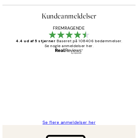
Kundeanmeldelser
FREMRAGENDE
4.4 ud af 5 stjerner
Baseret på 108406 bedømmelser.
Se nogle anmeldelser her.
Bekræftet køber
Kundeanmeldelser
Nemt at bestille og hurtig levering👍
2 jun.
Lonni M
Se flere anmeldelser her