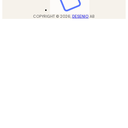
COPYRIGHT ©
2026
,
DESENIO
AB