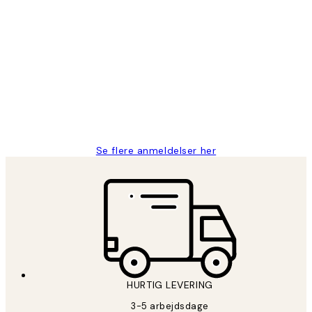
Bekræftet køber
Kundeanmeldelser
Nemt at bestille og hurtig levering👍
2 jun.
Lonni M
Se flere anmeldelser her
HURTIG LEVERING
3-5 arbejdsdage