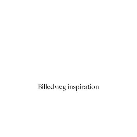
50%*
Highland Cattle On Field Plak
Fra 54 kr.
108 kr.
Billedvæg inspiration