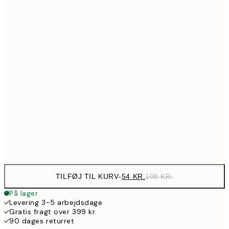
10
89,50
30x40 cm
17
97,50
40x50 cm
19
143,50
50x70 cm
28
190,50
70x100 cm
38
Frame
options
TILFØJ TIL KURV
-
54 KR.
108 KR.
På lager
Levering 3-5 arbejdsdage
Gratis fragt over 399 kr.
90 dages returret