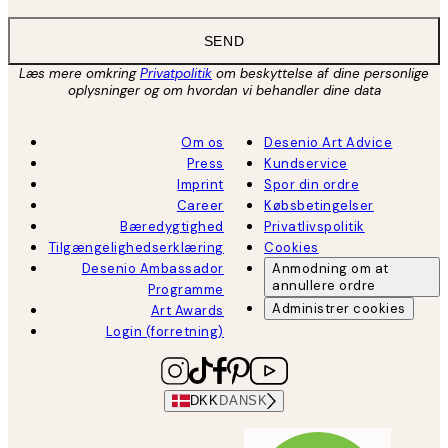
SEND
Læs mere omkring
Privatpolitik
om beskyttelse af dine personlige
oplysninger og om hvordan vi behandler dine data
Om os
Desenio Art Advice
Press
Kundservice
Imprint
Spor din ordre
Career
Købsbetingelser
Bæredygtighed
Privatlivspolitik
Tilgængelighedserklæring
Cookies
Desenio Ambassador
Anmodning om at
annullere ordre
Programme
Administrer cookies
Art Awards
Login (forretning)
DKK
DANSK