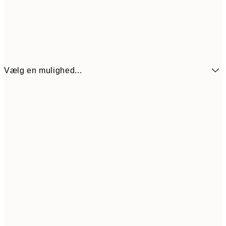
Vælg en mulighed...
54
21x30 cm