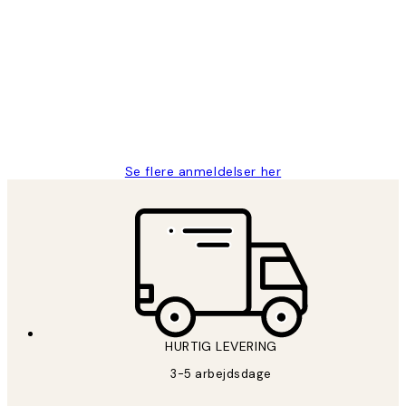
Kundeanmeldelser
Nemt at bestille og hurtig levering👍
2 jun.
Lonni M
Se flere anmeldelser her
HURTIG LEVERING
3-5 arbejdsdage