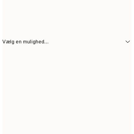
Vælg en mulighed...
54
21x30 cm