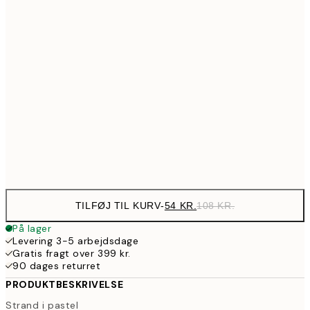
10
89,50
30x40 cm
17
97,50
40x50 cm
19
143,50
50x70 cm
28
Frame
options
TILFØJ TIL KURV
-
54 KR.
108 KR.
På lager
Levering 3-5 arbejdsdage
Gratis fragt over 399 kr.
90 dages returret
PRODUKTBESKRIVELSE
Strand i pastel