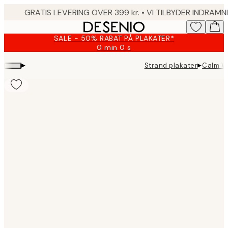
Skip
to
main
SALE - 50% RABAT PÅ PLAKATER*
content.
0 min
0 s
Gyldig
indtil:
▸
▸
Strand plakater
Calm W
2026-
08-
09
Product