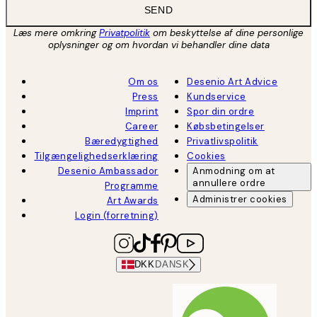
SEND
Læs mere omkring
Privatpolitik
om beskyttelse af dine personlige
oplysninger og om hvordan vi behandler dine data
Om os
Desenio Art Advice
Press
Kundservice
Imprint
Spor din ordre
Career
Købsbetingelser
Bæredygtighed
Privatlivspolitik
Tilgængelighedserklæring
Cookies
Desenio Ambassador
Anmodning om at
annullere ordre
Programme
Administrer cookies
Art Awards
Login (forretning)
DKK
DANSK