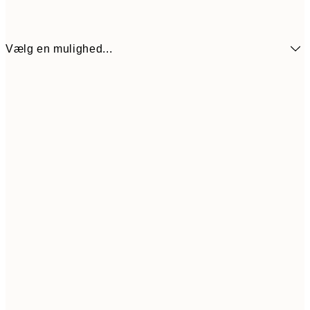
Vælg en mulighed...
214,80
30x40 cm
35
344,40
50x70 cm
57