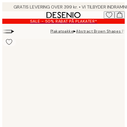
Skip
to
main
SALE - 50% RABAT PÅ PLAKATER*
content.
▸
▸
Plakatpakke
Abstract Brown Shapes Pl
Product
images