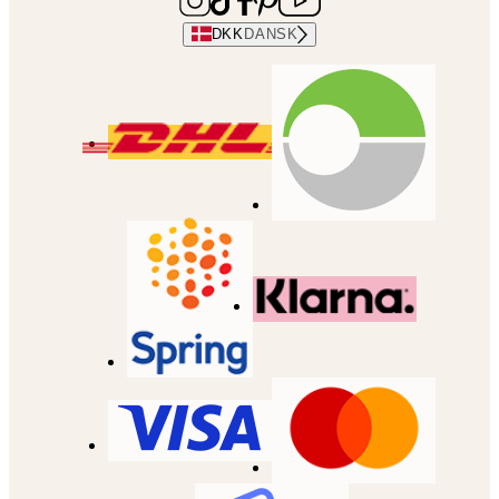
DKK
DANSK