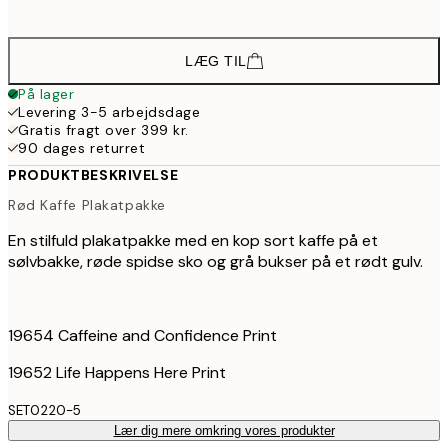
57
LÆG TIL
På lager
Levering 3-5 arbejdsdage
Gratis fragt over 399 kr.
90 dages returret
PRODUKTBESKRIVELSE
Rød Kaffe Plakatpakke
En stilfuld plakatpakke med en kop sort kaffe på et
sølvbakke, røde spidse sko og grå bukser på et rødt gulv.
19654 Caffeine and Confidence Print
19652 Life Happens Here Print
SET0220-5
Lær dig mere omkring vores produkter