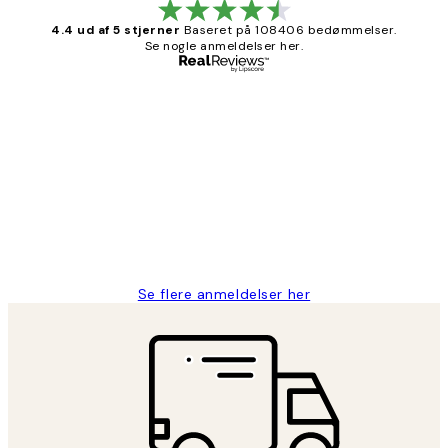
4.4 ud af 5 stjerner
Baseret på 108406 bedømmelser.
Se nogle anmeldelser her.
Bekræftet køber
Kundeanmeldelser
Nemt at bestille og hurtig levering👍
2 jun.
Lonni M
Se flere anmeldelser her