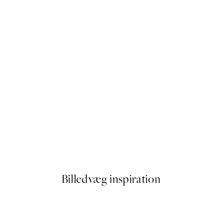
50%*
No Place Like Home Plakat
Fra 32,50 kr.
65 kr.
Billedvæg inspiration