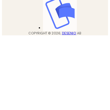
COPYRIGHT ©
2026
,
DESENIO
AB