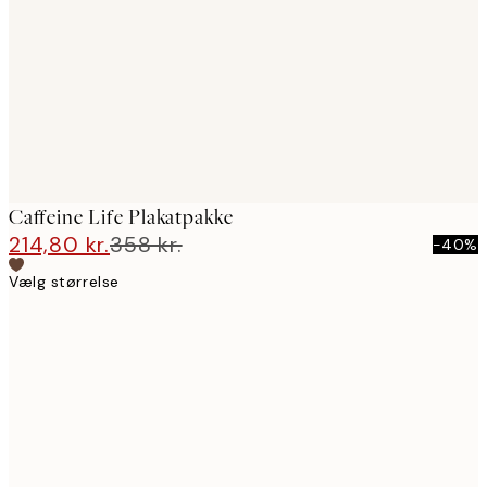
images
Caffeine Life Plakatpakke
214,80 kr.
358 kr.
-40%
Vælg størrelse