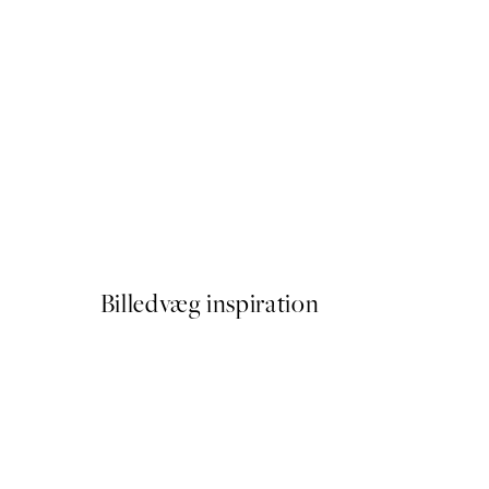
50%*
Forest Veil No2 Plakat
Fra 89,50 kr.
179 kr.
Billedvæg inspiration