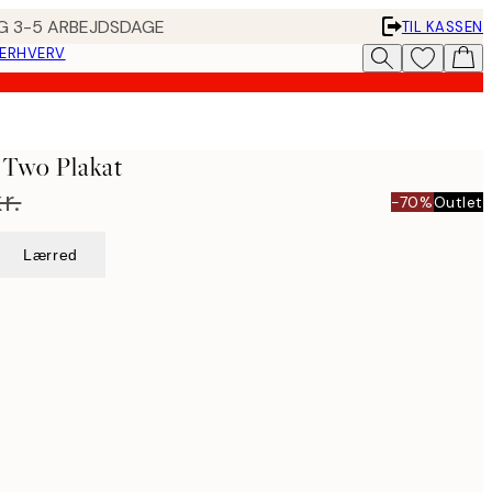
ING 3-5 ARBEJDSDAGE
TIL KASSEN
 ERHVERV
 Two Plakat
r.
-70%
Outlet
Lærred