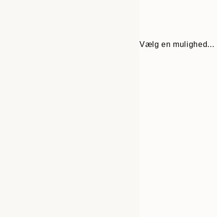
Vælg en mulighed...
Frame
30x40 cm
options