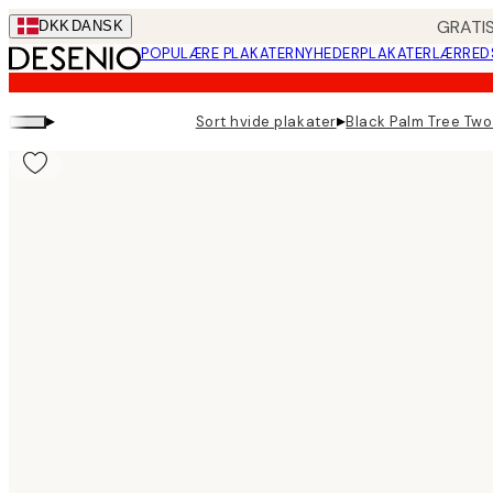
Skip
GRATIS
DKK
DANSK
to
POPULÆRE PLAKATER
NYHEDER
PLAKATER
LÆRRED
main
content.
▸
▸
Sort hvide plakater
Black Palm Tree Two