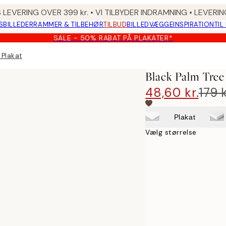
 LEVERING OVER 399 kr. • VI TILBYDER INDRAMNING • LEVER
SBILLEDER
RAMMER & TILBEHØR
TILBUD
BILLEDVÆGGE
INSPIRATION
TIL
SALE - 50% RABAT PÅ PLAKATER*
 Plakat
Black Palm Tree
48,60 kr.
179 k
Plakat
Vælg størrelse