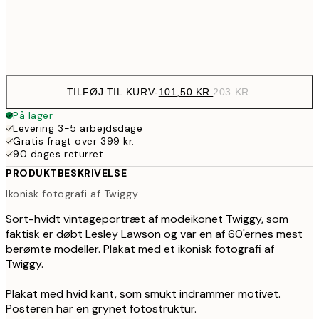
Frame
options
TILFØJ TIL KURV
-
101,50 KR.
203 KR.
På lager
Levering 3-5 arbejdsdage
Gratis fragt over 399 kr.
90 dages returret
PRODUKTBESKRIVELSE
Ikonisk fotografi af Twiggy
Sort-hvidt vintageportræt af modeikonet Twiggy, som
faktisk er døbt Lesley Lawson og var en af 60'ernes mest
berømte modeller. Plakat med et ikonisk fotografi af
Twiggy.
Plakat med hvid kant, som smukt indrammer motivet.
Posteren har en grynet fotostruktur.