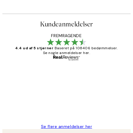
Kundeanmeldelser
FREMRAGENDE
4.4 ud af 5 stjerner
Baseret på 108406 bedømmelser.
Se nogle anmeldelser her.
Bekræftet køber
Kundeanmeldelser
Nemt at bestille og hurtig levering👍
2 jun.
Lonni M
Se flere anmeldelser her