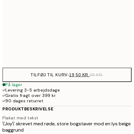
21x30 cm
7
64,50
30x40 cm
12
99,50
50x70 cm
19
Frame
options
TILFØJ TIL KURV
-
19,50 KR.
39 KR.
På lager
Levering 3-5 arbejdsdage
Gratis fragt over 399 kr.
90 dages returret
PRODUKTBESKRIVELSE
Plakat med tekst
\'Joy\' skrevet med røde, store bogstaver mod en lys beige
baggrund