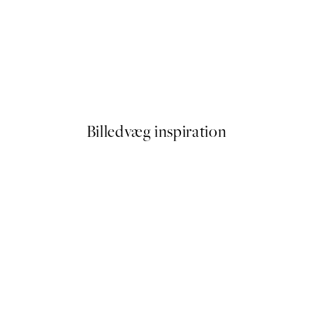
50%*
More Amore Por Favor Plaka
Fra 32,50 kr.
65 kr.
Billedvæg inspiration