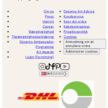
Om os
Desenio Art Advice
Press
Kundservice
Imprint
Spor din ordre
Career
Købsbetingelser
Bæredygtighed
Privatlivspolitik
Tilgængelighedserklæring
Cookies
Desenio Ambassador
Anmodning om at
annullere ordre
Programme
Administrer cookies
Art Awards
Login (forretning)
DKK
DANSK