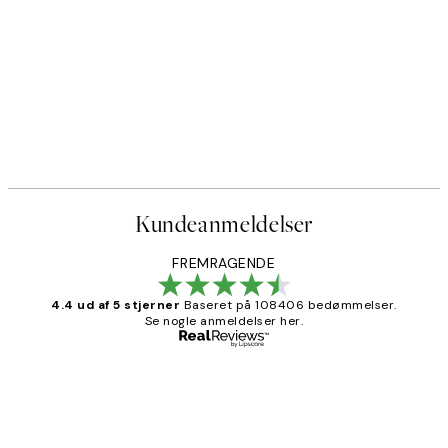
Kundeanmeldelser
FREMRAGENDE
4.4 ud af 5 stjerner
Baseret på 108406 bedømmelser.
Se nogle anmeldelser her.
Bekræftet køber
Kundeanmeldelser
Nemt at bestille og hurtig levering👍