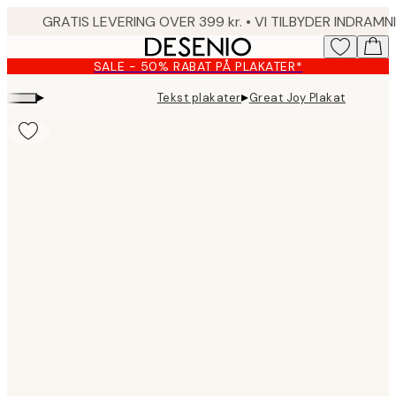
Skip
to
main
SALE - 50% RABAT PÅ PLAKATER*
content.
▸
▸
Tekst plakater
Great Joy Plakat
Product
images