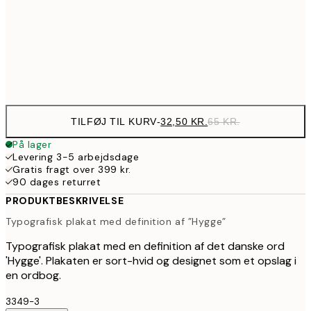
89,50
30x40 cm
17
Frame
options
TILFØJ TIL KURV
-
32,50 KR.
65 KR.
På lager
Levering 3-5 arbejdsdage
Gratis fragt over 399 kr.
90 dages returret
PRODUKTBESKRIVELSE
Typografisk plakat med definition af ”Hygge”
Typografisk plakat med en definition af det danske ord
'Hygge'. Plakaten er sort-hvid og designet som et opslag i
en ordbog.
3349-3