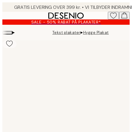
Skip
to
main
SALE - 50% RABAT PÅ PLAKATER*
content.
▸
▸
Tekst plakater
Hygge Plakat
Product
images