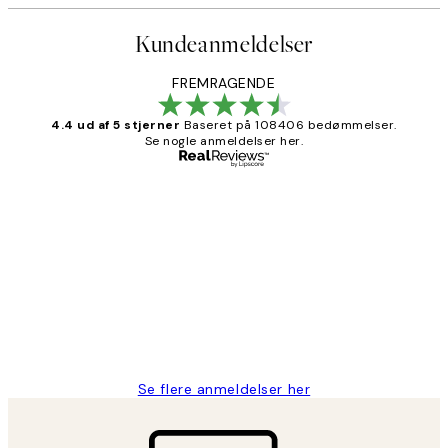
Kundeanmeldelser
FREMRAGENDE
4.4 ud af 5 stjerner
Baseret på 108406 bedømmelser.
Se nogle anmeldelser her.
Bekræftet køber
Kundeanmeldelser
Nemt at bestille og hurtig levering👍
2 jun.
Lonni M
Se flere anmeldelser her