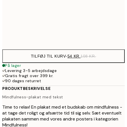
19
143,50
50x70 cm
28
Frame
options
TILFØJ TIL KURV
-
54 KR.
108 KR.
På lager
Levering 3-5 arbejdsdage
Gratis fragt over 399 kr.
90 dages returret
PRODUKTBESKRIVELSE
Mindfulness-plakat med tekst
Time to relax! En plakat med et budskab om mindfulness -
at tage det roligt og afsætte tid til sig selv. Sæt eventuelt
plakaten sammen med vores andre posters i kategorien
Mindfulness!