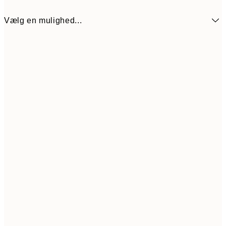
Vælg en mulighed...
54
21x30 cm
10
89,50
30x40 cm
17
97,50
40x50 cm