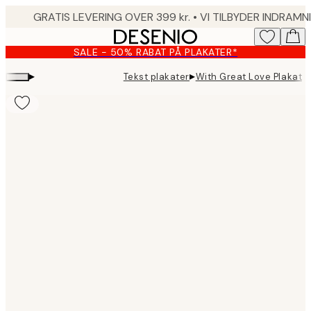
Skip
to
main
SALE - 50% RABAT PÅ PLAKATER*
content.
▸
▸
Tekst plakater
With Great Love Plakat
Product
images