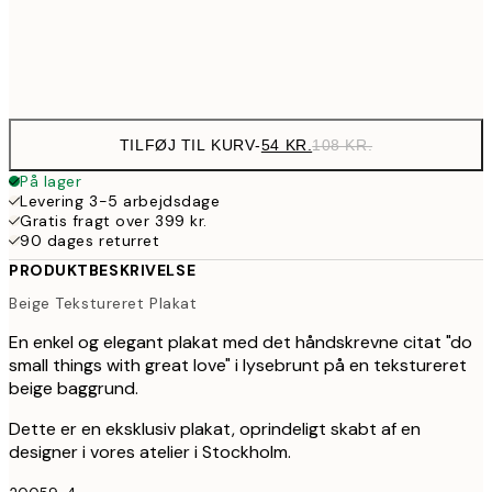
Frame
options
TILFØJ TIL KURV
-
54 KR.
108 KR.
På lager
Levering 3-5 arbejdsdage
Gratis fragt over 399 kr.
90 dages returret
PRODUKTBESKRIVELSE
Beige Tekstureret Plakat
En enkel og elegant plakat med det håndskrevne citat "do
small things with great love" i lysebrunt på en tekstureret
beige baggrund.
Dette er en eksklusiv plakat, oprindeligt skabt af en
designer i vores atelier i Stockholm.