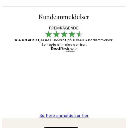
Kundeanmeldelser
FREMRAGENDE
4.4 ud af 5 stjerner
Baseret på 108406 bedømmelser.
Se nogle anmeldelser her.
Bekræftet køber
Kundeanmeldelser
Nemt at bestille og hurtig levering👍
2 jun.
Lonni M
Se flere anmeldelser her