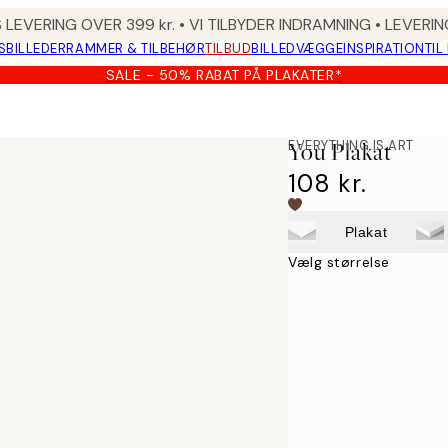
 LEVERING OVER 399 kr. • VI TILBYDER INDRAMNING • LEVER
SBILLEDER
RAMMER & TILBEHØR
TILBUD
BILLEDVÆGGE
INSPIRATION
TIL
SALE - 50% RABAT PÅ PLAKATER*
EVERYTHING IS ART
You Plakat
108 kr.
Plakat
Vælg størrelse