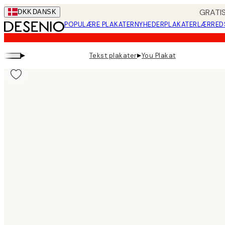
Skip
GRATIS
DKK
DANSK
to
POPULÆRE PLAKATER
NYHEDER
PLAKATER
LÆRRED
main
content.
▸
▸
Tekst plakater
You Plakat