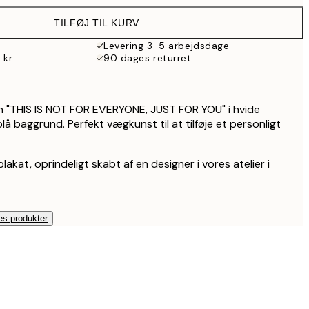
TILFØJ TIL KURV
287 kr.
Levering 3-5 arbejdsdage
 kr.
90 dages returret
926 kr.
n "THIS IS NOT FOR EVERYONE, JUST FOR YOU" i hvide
å baggrund. Perfekt vægkunst til at tilføje et personligt
lakat, oprindeligt skabt af en designer i vores atelier i
es produkter