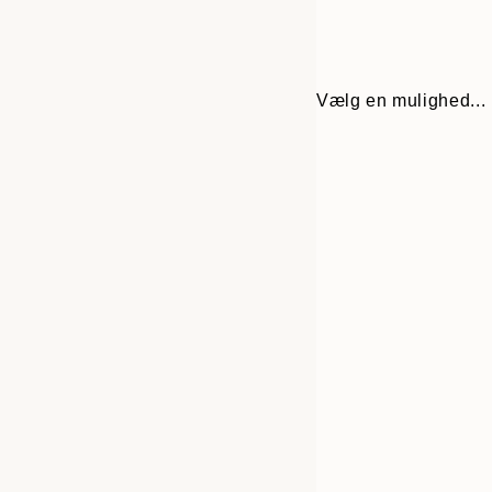
Vælg en mulighed...
Frame
21x30 cm
options
30x40 cm