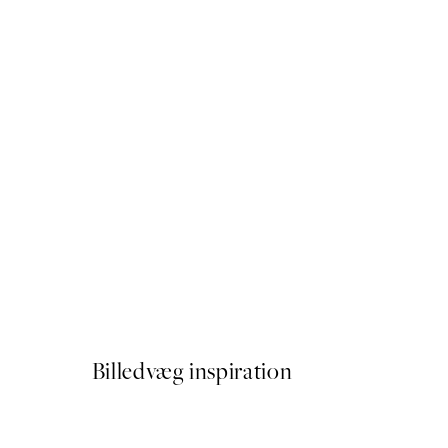
50%*
Flower in Brown Plakat
Fra 54 kr.
108 kr.
Billedvæg inspiration