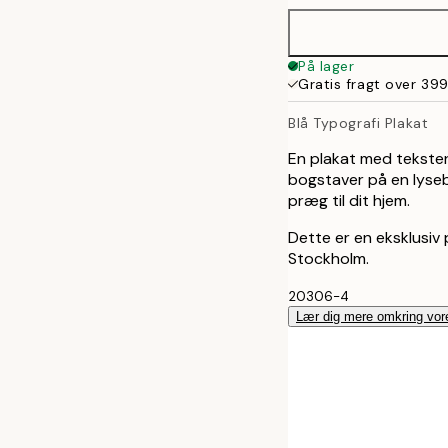
50x70 cm
På lager
Gratis fragt over 399
100x150 cm
Blå Typografi Plakat
En plakat med tekste
bogstaver på en lysebl
præg til dit hjem.
Dette er en eksklusiv p
Stockholm.
20306-4
Lær dig mere omkring vor