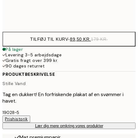
Frame
options
TILFØJ TIL KURV
-
89,50 KR.
179 KR.
På lager
Levering 3-5 arbejdsdage
Gratis fragt over 399 kr.
90 dages returret
PRODUKTBESKRIVELSE
Stille Vand
Tag en dukkert! En forfriskende plakat af en svømmer i
havet.
19028-5
Prishistorik
Lær dig mere omkring vores produkter
Mat premiumpapir