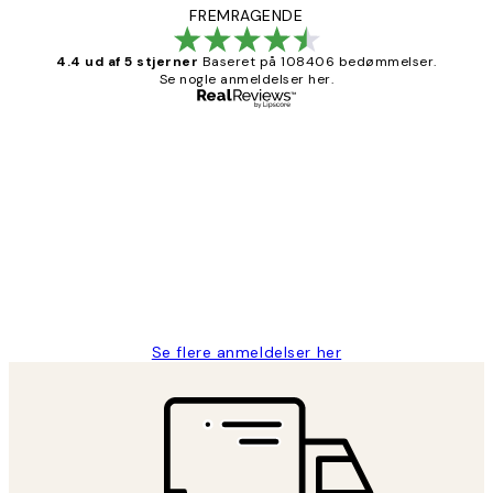
FREMRAGENDE
4.4 ud af 5 stjerner
Baseret på 108406 bedømmelser.
Se nogle anmeldelser her.
Bekræftet køber
Kundeanmeldelser
Nemt at bestille og hurtig levering👍
2 jun.
Lonni M
Se flere anmeldelser her