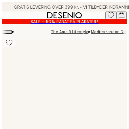
Skip
to
main
SALE - 50% RABAT PÅ PLAKATER*
content.
▸
▸
The Amalfi Lifestyle
Mediterranean Dip 
Product
images