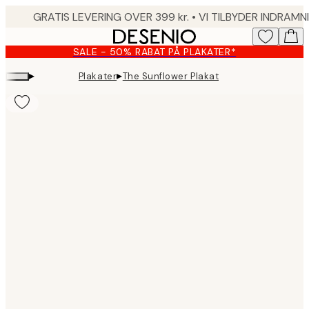
Skip
to
main
SALE - 50% RABAT PÅ PLAKATER*
content.
▸
▸
Plakater
The Sunflower Plakat
Product
images