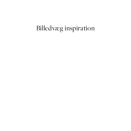
Elsa Beskow - Uncle Blue's N
Fra 54 kr.
108 kr.
Billedvæg inspiration