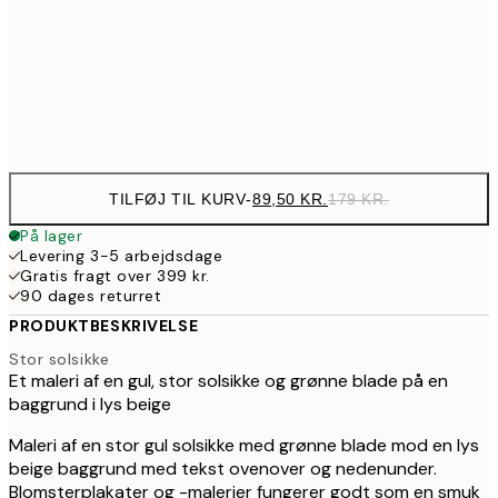
143,50
50x70 cm
28
Frame
options
TILFØJ TIL KURV
-
89,50 KR.
179 KR.
På lager
Levering 3-5 arbejdsdage
Gratis fragt over 399 kr.
90 dages returret
PRODUKTBESKRIVELSE
Stor solsikke
Et maleri af en gul, stor solsikke og grønne blade på en
baggrund i lys beige
Maleri af en stor gul solsikke med grønne blade mod en lys
beige baggrund med tekst ovenover og nedenunder.
Blomsterplakater og -malerier fungerer godt som en smuk