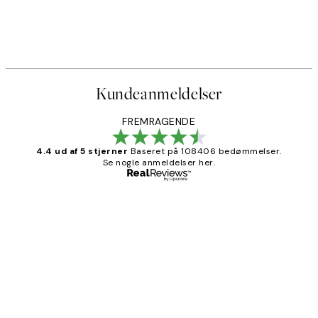
Kundeanmeldelser
FREMRAGENDE
4.4 ud af 5 stjerner
Baseret på 108406 bedømmelser.
Se nogle anmeldelser her.
Bekræftet køber
Kundeanmeldelser
Nemt at bestille og hurtig levering👍
2 jun.
Lonni M