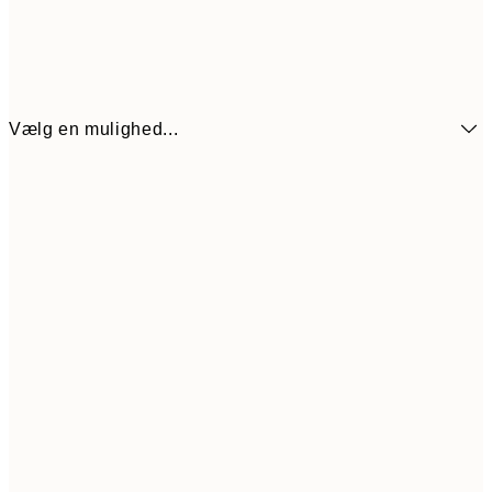
Vælg en mulighed...
89,50
30x40 cm
17