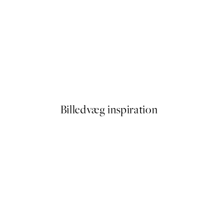
NYHEDER
Flightmode Plakat
Fra 119 kr.
Billedvæg inspiration