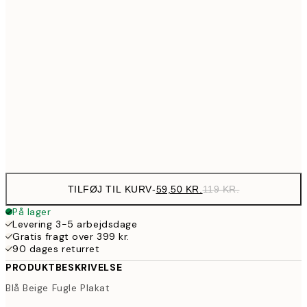
59,50
21x30 cm
11
89,50
30x40 cm
17
161,50
50x70 cm
32
Frame
options
TILFØJ TIL KURV
-
59,50 KR.
119 KR.
På lager
Levering 3-5 arbejdsdage
Gratis fragt over 399 kr.
90 dages returret
PRODUKTBESKRIVELSE
Blå Beige Fugle Plakat