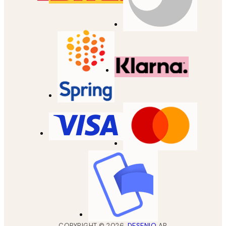
COPYRIGHT ©
2026
,
DESENIO
AB