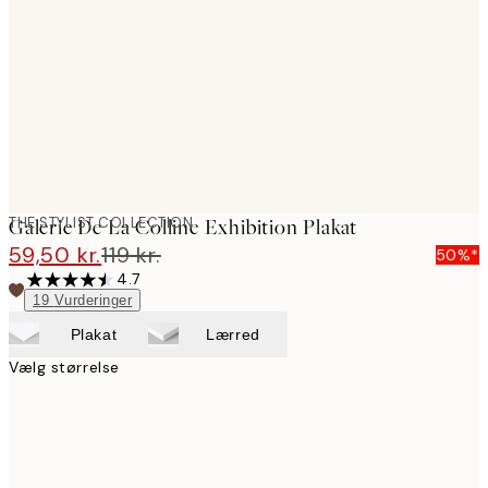
images
THE STYLIST COLLECTION
Galerie De La Colline Exhibition Plakat
59,50 kr.
119 kr.
50%*
4.7
19
Vurderinger
Plakat
Lærred
Vælg størrelse