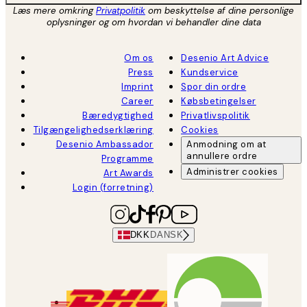
Læs mere omkring
Privatpolitik
om beskyttelse af dine personlige
oplysninger og om hvordan vi behandler dine data
Om os
Desenio Art Advice
Press
Kundservice
Imprint
Spor din ordre
Career
Købsbetingelser
Bæredygtighed
Privatlivspolitik
Tilgængelighedserklæring
Cookies
Desenio Ambassador
Anmodning om at
annullere ordre
Programme
Administrer cookies
Art Awards
Login (forretning)
DKK
DANSK