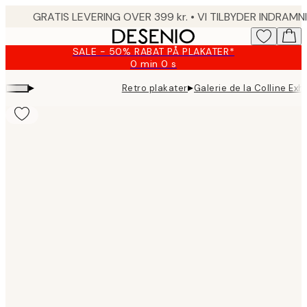
Skip
to
main
SALE - 50% RABAT PÅ PLAKATER*
content.
0 min
0 s
Gyldig
indtil:
▸
▸
Retro plakater
Galerie de la Colline Exhi
2026-
08-
09
Product