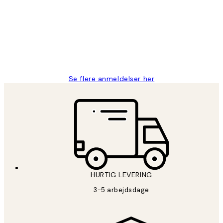
Nemt at bestille og hurtig levering👍
2 jun.
Lonni M
Se flere anmeldelser her
HURTIG LEVERING
3-5 arbejdsdage