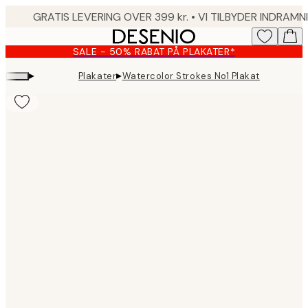
Skip
to
main
SALE - 50% RABAT PÅ PLAKATER*
content.
▸
▸
Plakater
Watercolor Strokes No1 Plakat
Product
images