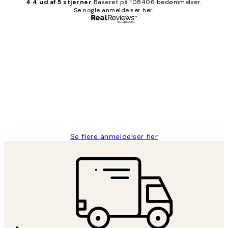
4.4 ud af 5 stjerner
Baseret på 108406 bedømmelser.
Se nogle anmeldelser her.
Bekræftet køber
Kundeanmeldelser
Nemt at bestille og hurtig levering👍
2 jun.
Lonni M
Se flere anmeldelser her