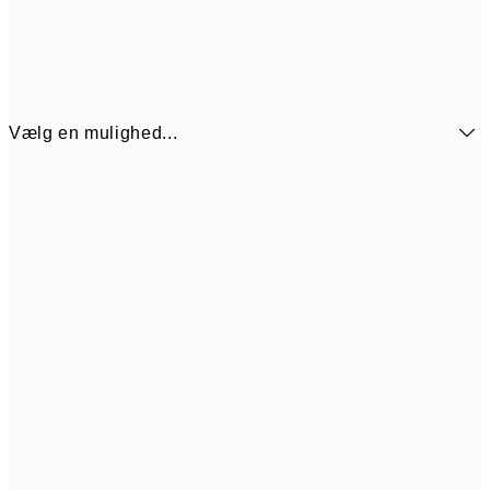
Vælg en mulighed...
59,50
21x30 cm
11