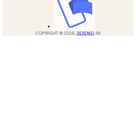
COPYRIGHT ©
2026
,
DESENIO
AB