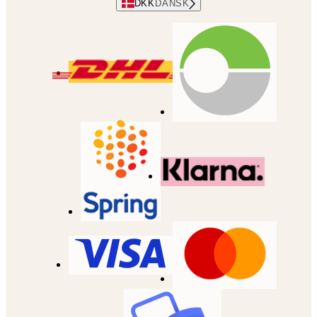
DKK
DANSK