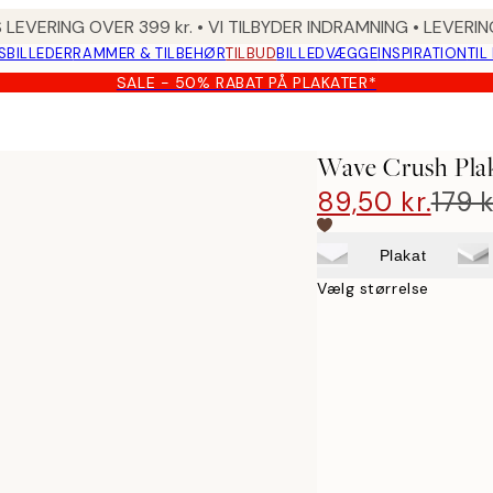
 LEVERING OVER 399 kr. • VI TILBYDER INDRAMNING • LEVER
SBILLEDER
RAMMER & TILBEHØR
TILBUD
BILLEDVÆGGE
INSPIRATION
TIL
SALE - 50% RABAT PÅ PLAKATER*
Wave Crush Pla
89,50 kr.
179 k
Plakat
Vælg størrelse