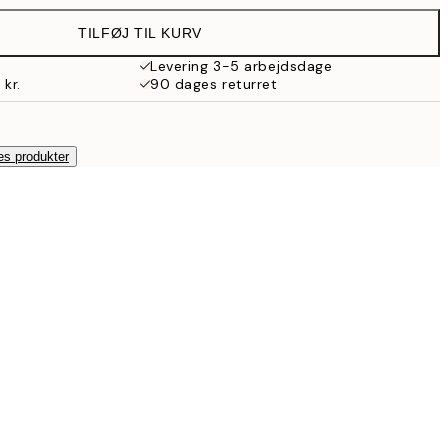
287 kr.
TILFØJ TIL KURV
Levering 3-5 arbejdsdage
 kr.
90 dages returret
es produkter