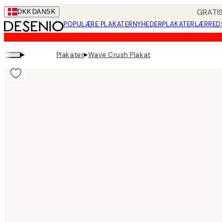
Skip
GRATIS
DKK
DANSK
to
POPULÆRE PLAKATER
NYHEDER
PLAKATER
LÆRRED
main
content.
▸
▸
Plakater
Wave Crush Plakat