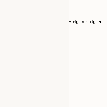
Vælg en mulighed...
Frame
30x40 cm
options
50x70 cm