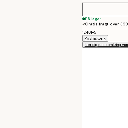
På lager
Gratis fragt over 399
12461-5
Prishistorik
Lær dig mere omkring vor