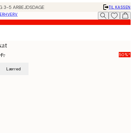
ING 3-5 ARBEJDSDAGE
TIL KASSEN
 ERHVERV
kat
r.
50%*
Lærred