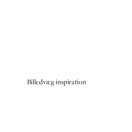
50%*
Citrus Cruise Plakat
Fra 54 kr.
108 kr.
Billedvæg inspiration