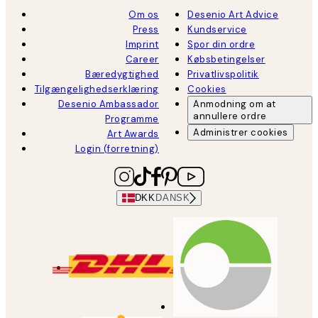
Om os
Desenio Art Advice
Press
Kundservice
Imprint
Spor din ordre
Career
Købsbetingelser
Bæredygtighed
Privatlivspolitik
Tilgængelighedserklæring
Cookies
Desenio Ambassador
Anmodning om at
annullere ordre
Programme
Administrer cookies
Art Awards
Login (forretning)
DKK
DANSK