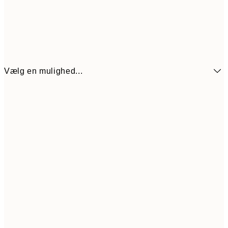
Vælg en mulighed...
54
21x30 cm