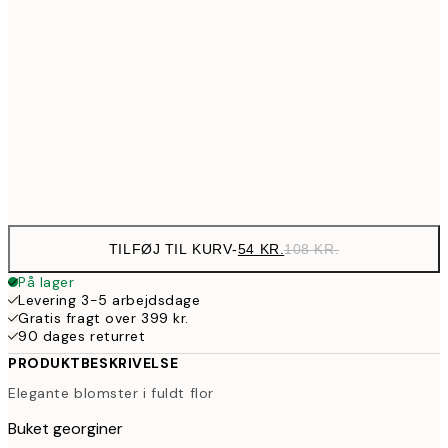
10
89,50
30x40 cm
17
143,50
50x70 cm
28
Frame
options
TILFØJ TIL KURV
-
54 KR.
108 KR.
På lager
Levering 3-5 arbejdsdage
Gratis fragt over 399 kr.
90 dages returret
PRODUKTBESKRIVELSE
Elegante blomster i fuldt flor
Buket georginer