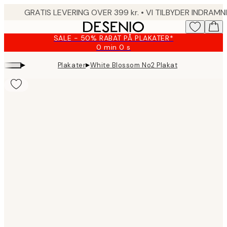
Skip
to
main
SALE - 50% RABAT PÅ PLAKATER*
content.
0 min
0 s
Gyldig
indtil:
▸
▸
Plakater
White Blossom No2 Plakat
2026-
08-
09
Product