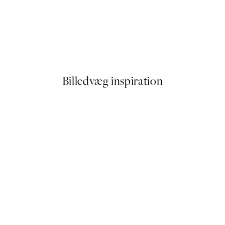
50%*
Cottongrass Plakat
Fra 54 kr.
108 kr.
Billedvæg inspiration