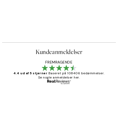
Kundeanmeldelser
FREMRAGENDE
4.4 ud af 5 stjerner
Baseret på 108406 bedømmelser.
Se nogle anmeldelser her.
Bekræftet køber
Kundeanmeldelser
Nemt at bestille og hurtig levering👍