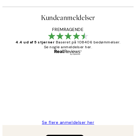
Kundeanmeldelser
FREMRAGENDE
4.4 ud af 5 stjerner
Baseret på 108406 bedømmelser.
Se nogle anmeldelser her.
Bekræftet køber
Kundeanmeldelser
Nemt at bestille og hurtig levering👍
2 jun.
Lonni M
Se flere anmeldelser her