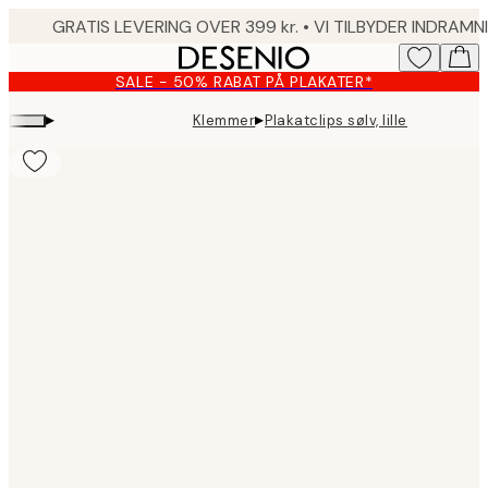
Skip
to
main
SALE - 50% RABAT PÅ PLAKATER*
content.
▸
▸
Klemmer
Plakatclips sølv, lille
Product
images