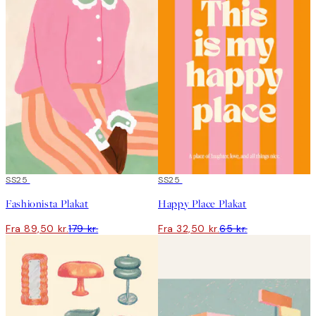
50%*
SS25
50%*
SS25
Fashionista Plakat
Happy Place Plakat
Fra 89,50 kr.
179 kr.
Fra 32,50 kr.
65 kr.