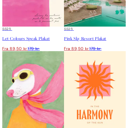
50%*
SS25
50%*
SS25
Let Colours Speak Plakat
Pink Sky Resort Plakat
Fra 89,50 kr.
179 kr.
Fra 89,50 kr.
179 kr.