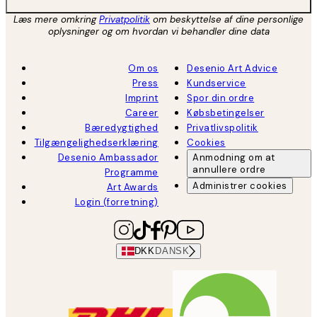
Læs mere omkring
Privatpolitik
om beskyttelse af dine personlige
oplysninger og om hvordan vi behandler dine data
Om os
Desenio Art Advice
Press
Kundservice
Imprint
Spor din ordre
Career
Købsbetingelser
Bæredygtighed
Privatlivspolitik
Tilgængelighedserklæring
Cookies
Desenio Ambassador
Anmodning om at
annullere ordre
Programme
Administrer cookies
Art Awards
Login (forretning)
DKK
DANSK