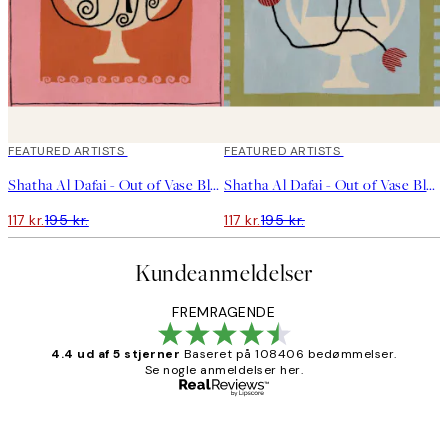
40%*
FEATURED ARTISTS
40%*
FEATURED ARTISTS
Shatha Al Dafai - Out of Vase Blooms 12 Plakat
Shatha Al Dafai - Out of Vase Blooms 6 Plakat
117 kr.
195 kr.
117 kr.
195 kr.
Kundeanmeldelser
FREMRAGENDE
4.4 ud af 5 stjerner
Baseret på 108406 bedømmelser.
Se nogle anmeldelser her.
Bekræftet køber
Kundeanmeldelser