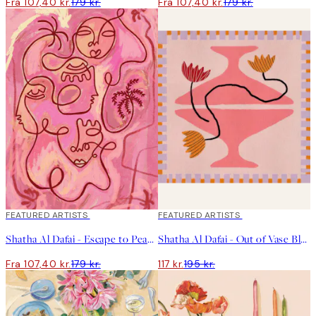
Fra 107,40 kr.
179 kr.
Fra 107,40 kr.
179 kr.
40%*
FEATURED ARTISTS
40%*
FEATURED ARTISTS
Shatha Al Dafai - Escape to Peace Plakat
Shatha Al Dafai - Out of Vase Blooms 8 Plakat
Fra 107,40 kr.
179 kr.
117 kr.
195 kr.