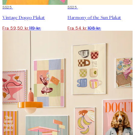
50%*
SS25
50%*
SS25
Vintage Doggo Plakat
Harmony of the Sun Plakat
Fra 59,50 kr.
119 kr.
Fra 54 kr.
108 kr.