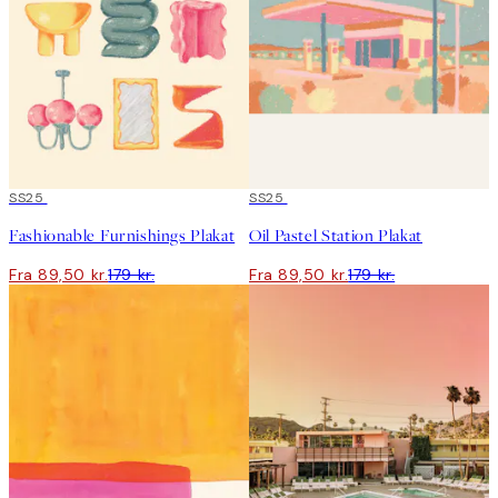
50%*
SS25
50%*
SS25
Fashionable Furnishings Plakat
Oil Pastel Station Plakat
Fra 89,50 kr.
179 kr.
Fra 89,50 kr.
179 kr.