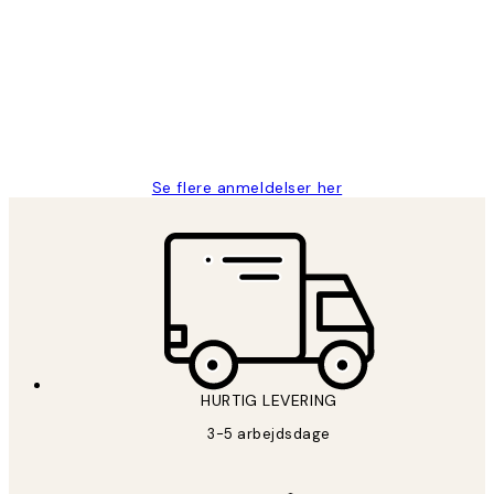
Nemt at bestille og hurtig levering👍
2 jun.
Lonni M
Se flere anmeldelser her
HURTIG LEVERING
3-5 arbejdsdage