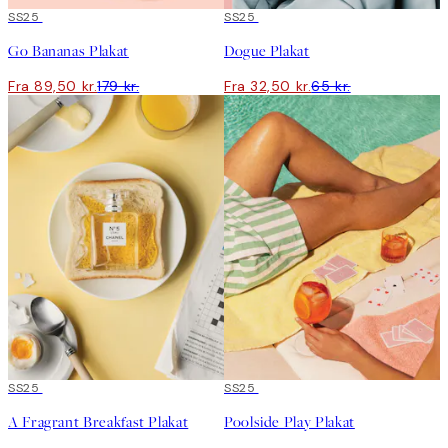
50%*
SS25
50%*
SS25
Go Bananas Plakat
Dogue Plakat
Fra 89,50 kr.
179 kr.
Fra 32,50 kr.
65 kr.
50%*
SS25
50%*
SS25
A Fragrant Breakfast Plakat
Poolside Play Plakat