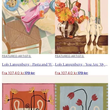
40%*
FEATURED ARTISTS
40%*
FEATURED ARTISTS
Loïs Langenberg - Pasta and Wine Club Plakat
Loïs Langenberg - You Are My Favorite Home Plakat
Fra 107,40 kr.
179 kr.
Fra 107,40 kr.
179 kr.