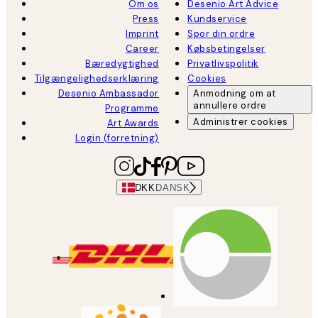
Om os
Desenio Art Advice
Press
Kundservice
Imprint
Spor din ordre
Career
Købsbetingelser
Bæredygtighed
Privatlivspolitik
Tilgængelighedserklæring
Cookies
Desenio Ambassador
Anmodning om at
annullere ordre
Programme
Administrer cookies
Art Awards
Login (forretning)
DKK
DANSK