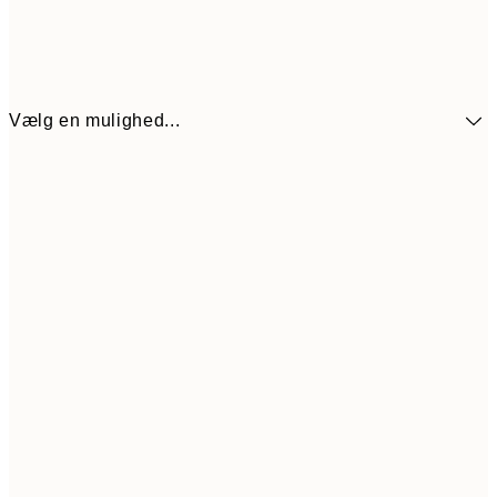
Vælg en mulighed...
89,50
30x40 cm
17