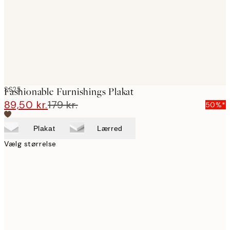
images
SS25
Fashionable Furnishings Plakat
89,50 kr.
179 kr.
50%*
Plakat
Lærred
Vælg størrelse