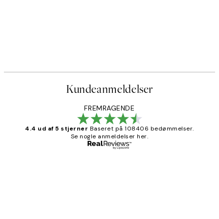
Kundeanmeldelser
FREMRAGENDE
4.4 ud af 5 stjerner
Baseret på 108406 bedømmelser.
Se nogle anmeldelser her.
Bekræftet køber
Kundeanmeldelser
Nemt at bestille og hurtig levering👍