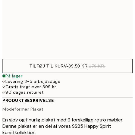
161,50
50x70 cm
32
195,50
70x100 cm
39
Frame
options
TILFØJ TIL KURV
-
89,50 KR.
179 KR.
På lager
Levering 3-5 arbejdsdage
Gratis fragt over 399 kr.
90 dages returret
PRODUKTBESKRIVELSE
Modeformer Plakat
En sjov og finurlig plakat med 9 forskellige retro møbler.
Denne plakat er en del af vores SS25 Happy Spirit
kunstkollektion.