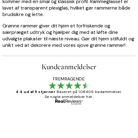
kommer med en smal og klassisk profil. Rammeglasset er
lavet af transparent plexiglas, hvilket gør rammerne både
brudsikre og lette.
Grønne rammer giver dit hjem et forfriskende og
særpræget udtryk og hjælper dig med at løfte dine
udvalgte plakater til næste niveau. Gør dit hjem stilfuldt og
unikt ved at dekorere med vores sjove grønne rammer!
Kundeanmeldelser
FREMRAGENDE
4.4 ud af 5 stjerner
Baseret på 108406 bedømmelser.
Se nogle anmeldelser her.
Bekræftet køber
Kundeanmeldelser
Nemt at bestille og hurtig levering👍