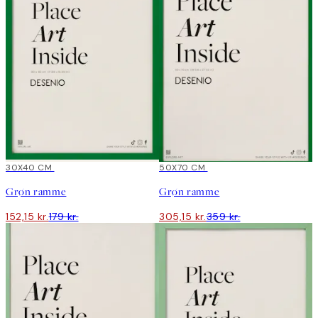
15%*
30X40 CM
15%*
50X70 CM
Grøn ramme
Grøn ramme
152,15 kr.
179 kr.
305,15 kr.
359 kr.