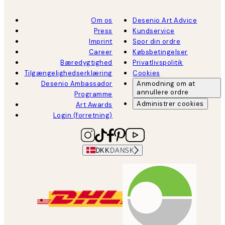
Om os
Desenio Art Advice
Press
Kundservice
Imprint
Spor din ordre
Career
Købsbetingelser
Bæredygtighed
Privatlivspolitik
Tilgængelighedserklæring
Cookies
Desenio Ambassador
Anmodning om at
annullere ordre
Programme
Administrer cookies
Art Awards
Login (forretning)
DKK
DANSK