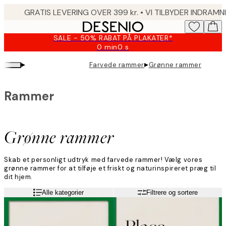
Skip
to
main
SALE - 50% RABAT PÅ PLAKATER*
content.
0 min
0 s
Gyldig
indtil:
▸
▸
Farvede rammer
Grønne rammer
2026-
08-
09
Rammer
Grønne rammer
Skab et personligt udtryk med farvede rammer! Vælg vores
grønne rammer for at tilføje et friskt og naturinspireret præg til
dit hjem.
Alle kategorier
Filtrere og sortere