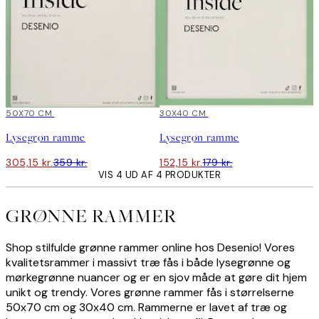
15%*
50X70 CM
15%*
30X40 CM
Lysegrøn ramme
Lysegrøn ramme
305,15 kr.
359 kr.
152,15 kr.
179 kr.
VIS 4 UD AF 4 PRODUKTER
GRØNNE RAMMER
Shop stilfulde grønne rammer online hos Desenio! Vores
kvalitetsrammer i massivt træ fås i både lysegrønne og
mørkegrønne nuancer og er en sjov måde at gøre dit hjem
unikt og trendy. Vores grønne rammer fås i størrelserne
50x70 cm og 30x40 cm. Rammerne er lavet af træ og