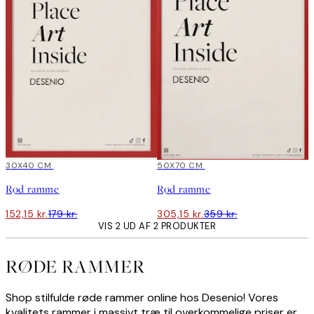
15%*
30X40 CM
15%*
50X70 CM
Rød ramme
Rød ramme
152,15 kr.
179 kr.
305,15 kr.
359 kr.
VIS 2 UD AF 2 PRODUKTER
RØDE RAMMER
Shop stilfulde røde rammer online hos Desenio! Vores
kvalitets rammer i massivt træ til overkommelige priser er