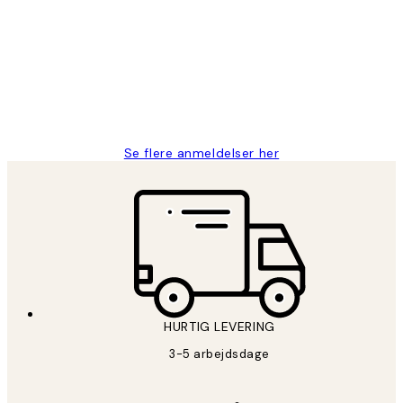
Nemt at bestille og hurtig levering👍
2 jun.
Lonni M
Se flere anmeldelser her
HURTIG LEVERING
3-5 arbejdsdage