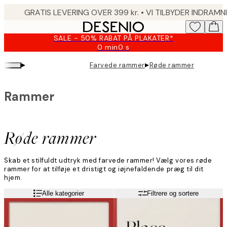
Skip
to
main
SALE - 50% RABAT PÅ PLAKATER*
content.
0 min
0 s
Gyldig
indtil:
▸
▸
Farvede rammer
Røde rammer
2026-
08-
09
Rammer
Røde rammer
Skab et stilfuldt udtryk med farvede rammer! Vælg vores røde
rammer for at tilføje et dristigt og iøjnefaldende præg til dit
hjem.
Alle kategorier
Filtrere og sortere