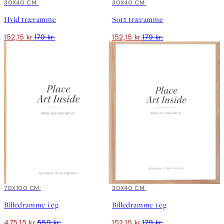
15%*
30X40 CM
15%*
30X40 CM
Hvid træramme
Sort træramme
152,15 kr.
179 kr.
152,15 kr.
179 kr.
15%*
70X100 CM
15%*
30X40 CM
Billedramme i eg
Billedramme i eg
475,15 kr.
559 kr.
152,15 kr.
179 kr.