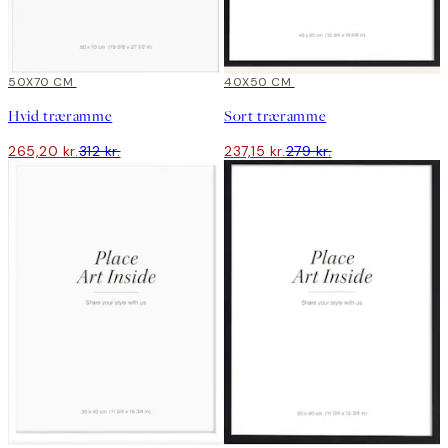
15%*
50X70 CM
15%*
40X50 CM
Hvid træramme
Sort træramme
265,20 kr.
312 kr.
237,15 kr.
279 kr.