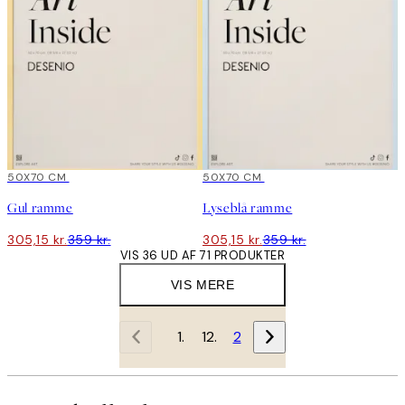
15%*
50X70 CM
15%*
50X70 CM
Gul ramme
Lyseblå ramme
305,15 kr.
359 kr.
305,15 kr.
359 kr.
VIS 36 UD AF 71 PRODUKTER
VIS MERE
1
2