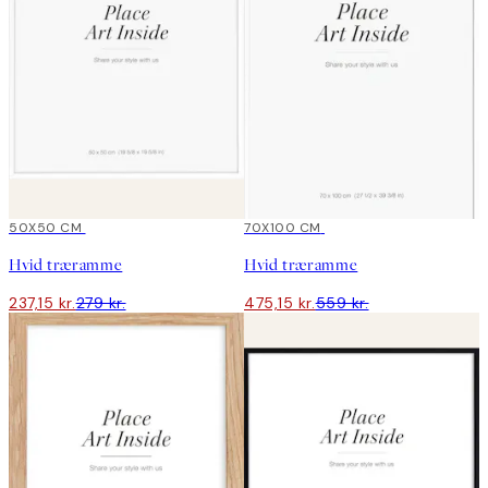
15%*
50X50 CM
15%*
70X100 CM
Hvid træramme
Hvid træramme
237,15 kr.
279 kr.
475,15 kr.
559 kr.