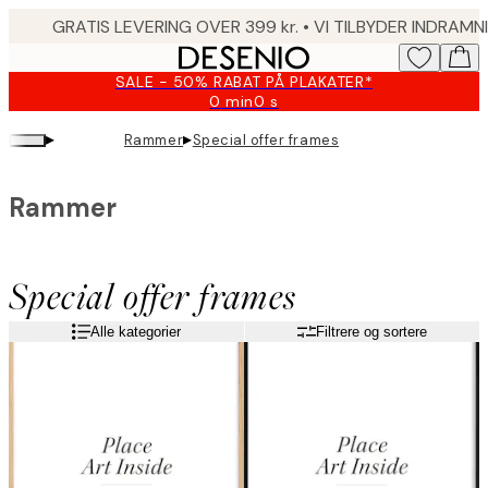
Skip
to
main
SALE - 50% RABAT PÅ PLAKATER*
content.
0 min
0 s
Gyldig
indtil:
▸
▸
Rammer
Special offer frames
2026-
08-
09
Rammer
Special offer frames
Alle kategorier
Filtrere og sortere