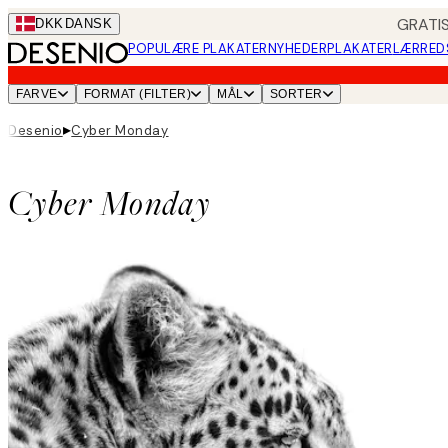
Skip
GRATIS
DKK
DANSK
to
POPULÆRE PLAKATER
NYHEDER
PLAKATER
LÆRRED
main
content.
FARVE
FORMAT (FILTER)
MÅL
SORTER
▸
Desenio
Cyber Monday
Cyber Monday