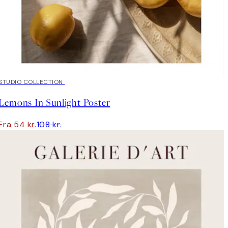
50%*
STUDIO COLLECTION
Lemons In Sunlight Poster
Fra 54 kr.
108 kr.