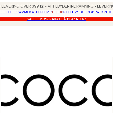
 LEVERING OVER 399 kr. • VI TILBYDER INDRAMNING • LEVER
SBILLEDER
RAMMER & TILBEHØR
TILBUD
BILLEDVÆGGE
INSPIRATION
TIL
SALE - 50% RABAT PÅ PLAKATER*