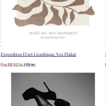
50%*
Exposition D'art Graphique No1 Plakat
Fra 89,50 kr.
179 kr.