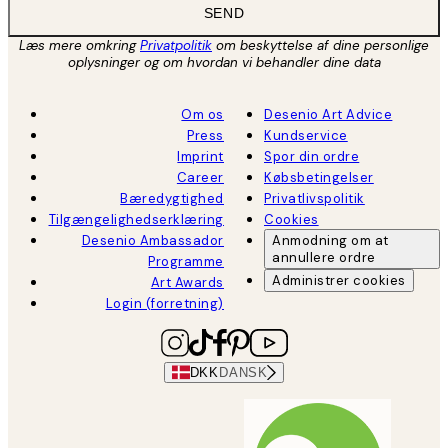
SEND
Læs mere omkring
Privatpolitik
om beskyttelse af dine personlige
oplysninger og om hvordan vi behandler dine data
Om os
Desenio Art Advice
Press
Kundservice
Imprint
Spor din ordre
Career
Købsbetingelser
Bæredygtighed
Privatlivspolitik
Tilgængelighedserklæring
Cookies
Desenio Ambassador
Anmodning om at
annullere ordre
Programme
Administrer cookies
Art Awards
Login (forretning)
DKK
DANSK