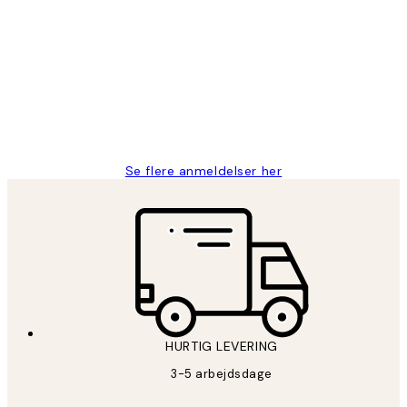
Kundeanmeldelser
Nemt at bestille og hurtig levering👍
2 jun.
Lonni M
Se flere anmeldelser her
HURTIG LEVERING
3-5 arbejdsdage