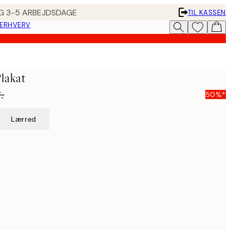
ING 3-5 ARBEJDSDAGE
TIL KASSEN
 ERHVERV
lakat
.
50%*
Lærred