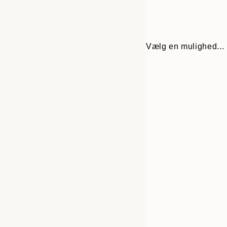
Vælg en mulighed...
Frame
13x18 cm
options
21x30 cm