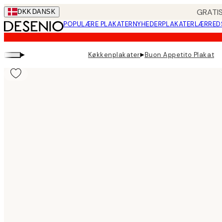
Skip
GRATIS
DKK
DANSK
to
POPULÆRE PLAKATER
NYHEDER
PLAKATER
LÆRRED
main
content.
▸
▸
Køkkenplakater
Buon Appetito Plakat