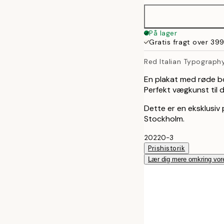
30x40 cm
På lager
Gratis fragt over 399
50x70 cm
Red Italian Typograph
100x150 cm
En plakat med røde bo
Perfekt vægkunst til d
Dette er en eksklusiv p
Stockholm.
20220-3
Prishistorik
Lær dig mere omkring vor