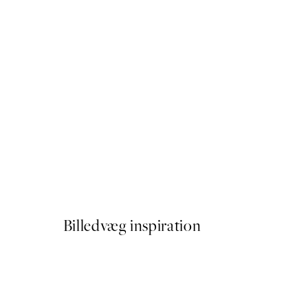
50%*
Hug of Roses Plakat
Fra 59,50 kr.
119 kr.
Billedvæg inspiration