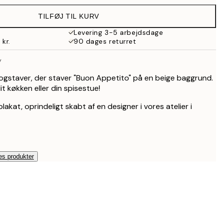
108 kr.
TILFØJ TIL KURV
89,50 kr.
179 kr.
Levering 3-5 arbejdsdage
 kr.
90 dages returret
143,50 kr.
287 kr.
y
463 kr.
926 kr.
gstaver, der staver "Buon Appetito" på en beige baggrund.
it køkken eller din spisestue!
lakat, oprindeligt skabt af en designer i vores atelier i
es produkter