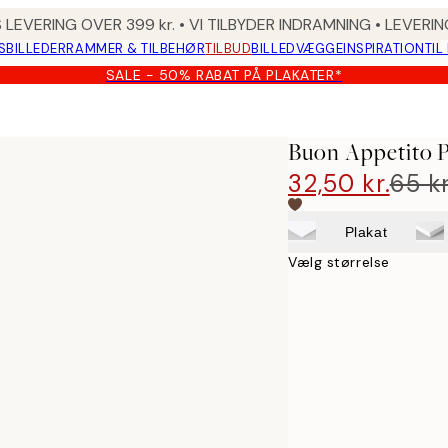
 LEVERING OVER 399 kr. • VI TILBYDER INDRAMNING • LEVER
SBILLEDER
RAMMER & TILBEHØR
TILBUD
BILLEDVÆGGE
INSPIRATION
TIL
SALE - 50% RABAT PÅ PLAKATER*
Buon Appetito P
32,50 kr.
65 kr
Plakat
Vælg størrelse