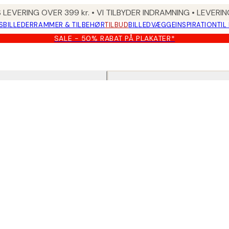
 LEVERING OVER 399 kr. • VI TILBYDER INDRAMNING • LEVER
SBILLEDER
RAMMER & TILBEHØR
TILBUD
BILLEDVÆGGE
INSPIRATION
TIL
SALE - 50% RABAT PÅ PLAKATER*