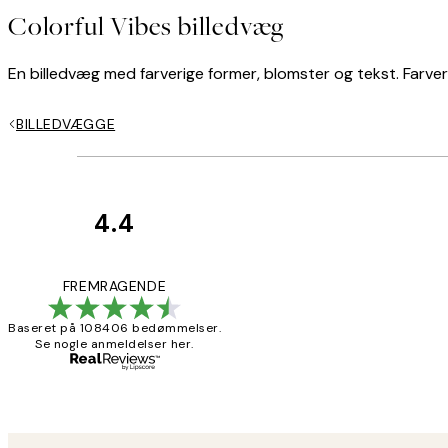
Colorful Vibes billedvæg
En billedvæg med farverige former, blomster og tekst. Farver
BILLEDVÆGGE
4.4
Kundeanmeldelser
Nemt at bestill
FREMRAGENDE
Baseret på 108406 bedømmelser.
Se nogle anmeldelser her.
2 jun.
Lonni M