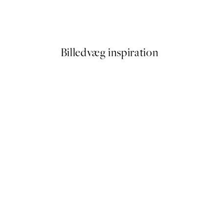
Van Gogh - River Bank in Spr
Fra 54 kr.
108 kr.
Billedvæg inspiration