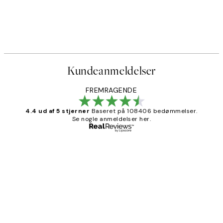
Kundeanmeldelser
FREMRAGENDE
4.4 ud af 5 stjerner
Baseret på 108406 bedømmelser.
Se nogle anmeldelser her.
Bekræftet køber
Kundeanmeldelser
Nemt at bestille og hurtig levering👍
2 jun.
Lonni M