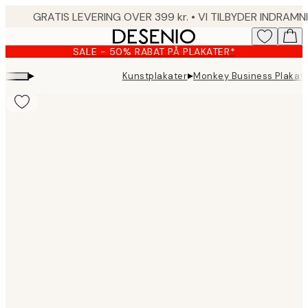
Skip
to
main
SALE - 50% RABAT PÅ PLAKATER*
content.
▸
▸
Kunstplakater
Monkey Business Plakat
Product
images