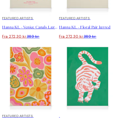
30%*
FEATURED ARTISTS
30%*
FEATURED ARTISTS
Hanna KL - Venice Canals Lærred
Hanna KL - Floral Pair lærred
Fra 272,30 kr.
389 kr.
Fra 272,30 kr.
389 kr.
30%*
FEATURED ARTISTS
30%*