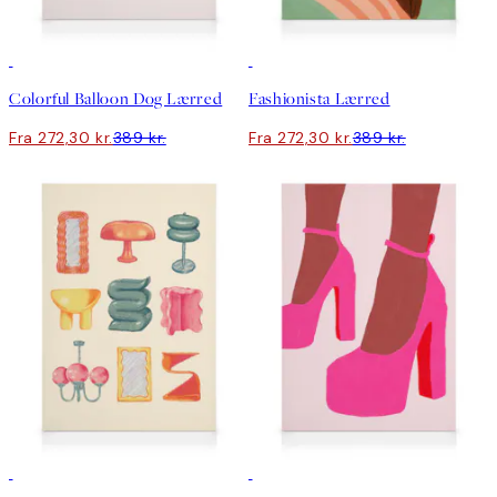
30%*
30%*
Colorful Balloon Dog Lærred
Fashionista Lærred
Fra 272,30 kr.
389 kr.
Fra 272,30 kr.
389 kr.
30%*
30%*