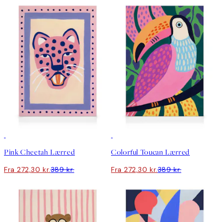
30%*
30%*
Pink Cheetah Lærred
Colorful Toucan Lærred
Fra 272,30 kr.
389 kr.
Fra 272,30 kr.
389 kr.