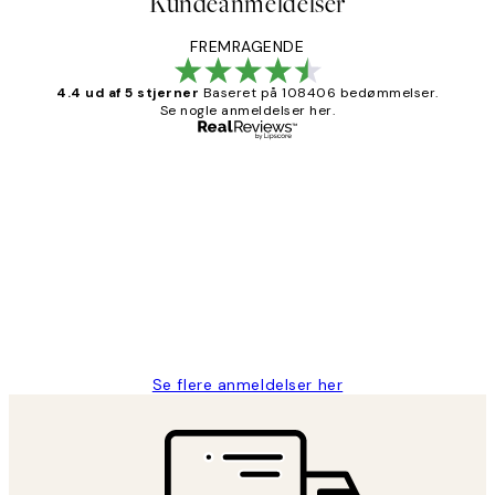
Kundeanmeldelser
FREMRAGENDE
4.4 ud af 5 stjerner
Baseret på 108406 bedømmelser.
Se nogle anmeldelser her.
Bekræftet køber
Kundeanmeldelser
Nemt at bestille og hurtig levering👍
2 jun.
Lonni M
Se flere anmeldelser her