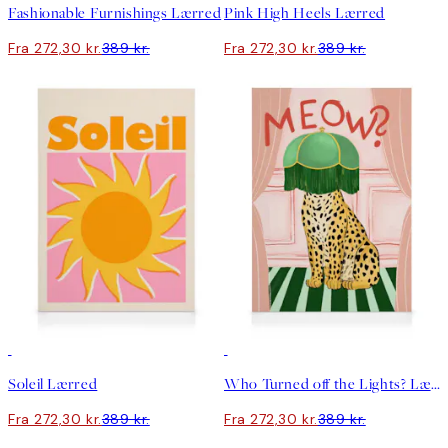
Fashionable Furnishings Lærred
Pink High Heels Lærred
Fra 272,30 kr.
389 kr.
Fra 272,30 kr.
389 kr.
30%*
30%*
Soleil Lærred
Who Turned off the Lights? Lærred
Fra 272,30 kr.
389 kr.
Fra 272,30 kr.
389 kr.