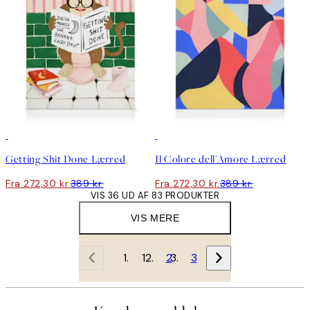
30%*
30%*
Getting Shit Done Lærred
Il Colore dell'Amore Lærred
Fra 272,30 kr.
389 kr.
Fra 272,30 kr.
389 kr.
VIS 36 UD AF 83 PRODUKTER
VIS MERE
1
2
3