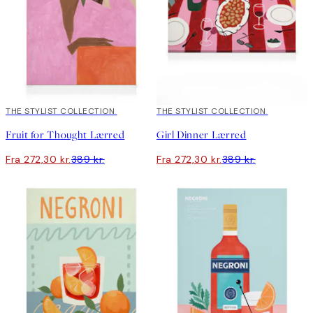
30%*
THE STYLIST COLLECTION
30%*
THE STYLIST COLLECTION
Fruit for Thought Lærred
Girl Dinner Lærred
Fra 272,30 kr.
389 kr.
Fra 272,30 kr.
389 kr.