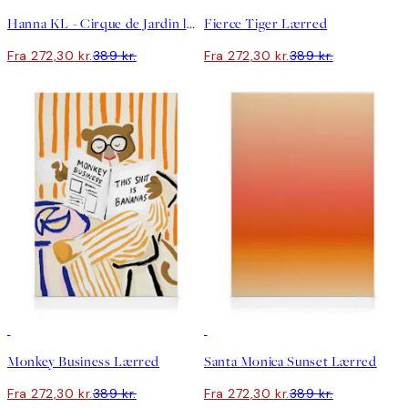
Hanna KL - Cirque de Jardin lærred
Fierce Tiger Lærred
Fra 272,30 kr.
389 kr.
Fra 272,30 kr.
389 kr.
30%*
30%*
Monkey Business Lærred
Santa Monica Sunset Lærred
Fra 272,30 kr.
389 kr.
Fra 272,30 kr.
389 kr.