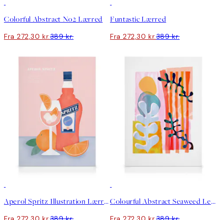
30%*
30%*
Colorful Abstract No2 Lærred
Funtastic Lærred
Fra 272,30 kr.
389 kr.
Fra 272,30 kr.
389 kr.
30%*
30%*
Aperol Spritz Illustration Lærred
Colourful Abstract Seaweed Leaf Lærred
Fra 272,30 kr.
389 kr.
Fra 272,30 kr.
389 kr.