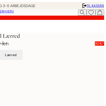
ING 3-5 ARBEJDSDAGE
TIL KASSEN
 ERHVERV
l Lærred
 kr.
30%*
Lærred