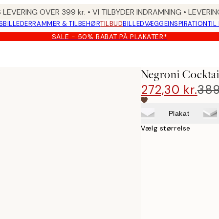
 LEVERING OVER 399 kr. • VI TILBYDER INDRAMNING • LEVER
SBILLEDER
RAMMER & TILBEHØR
TILBUD
BILLEDVÆGGE
INSPIRATION
TIL
SALE - 50% RABAT PÅ PLAKATER*
Negroni Cocktai
272,30 kr.
389
Plakat
Vælg størrelse