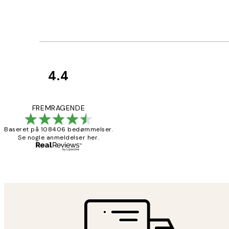
4.4
Kundeanmeldelser
Nemt at bestill
FREMRAGENDE
Baseret på 108406 bedømmelser.
Se nogle anmeldelser her.
2 jun.
Lonni M