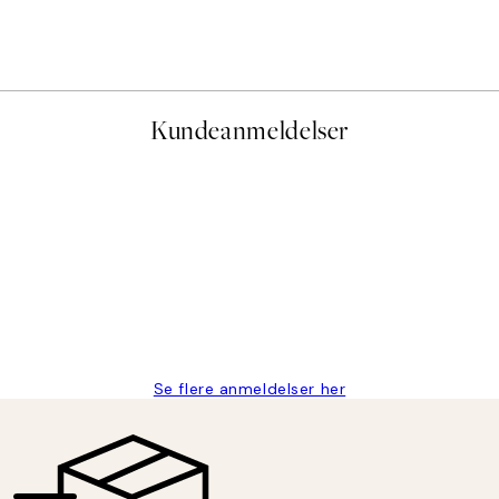
Paris Voyage Plakat
Fra 54 kr.
108 kr.
Kundeanmeldelser
e og hurtig levering👍
Se flere anmeldelser her