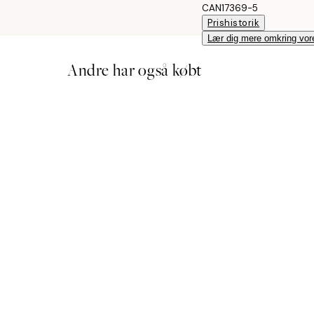
CAN17369-5
Prishistorik
Lær dig mere omkring vor
Andre har også købt