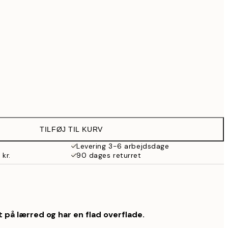
739 kr.
902,30 kr.
1.289 kr.
Ingen ramme
TILFØJ TIL KURV
Levering 3-6 arbejdsdage
 kr.
90 dages returret
 på lærred og har en flad overflade.