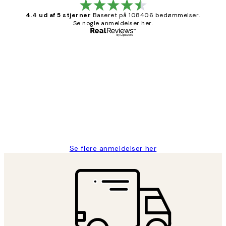
4.4 ud af 5 stjerner
Baseret på 108406 bedømmelser.
Se nogle anmeldelser her.
Bekræftet køber
Kundeanmeldelser
Nemt at bestille og hurtig levering👍
2 jun.
Lonni M
Se flere anmeldelser her