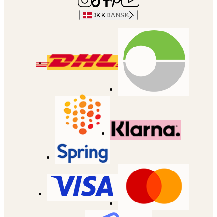
DKK
DANSK