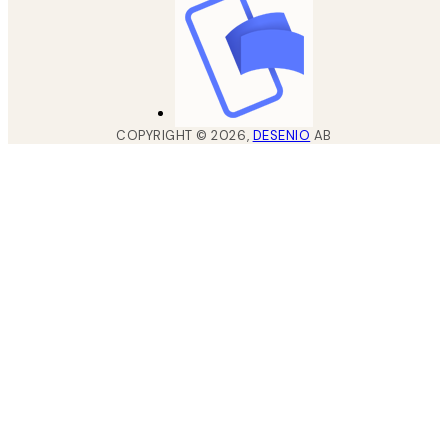
COPYRIGHT ©
2026
,
DESENIO
AB