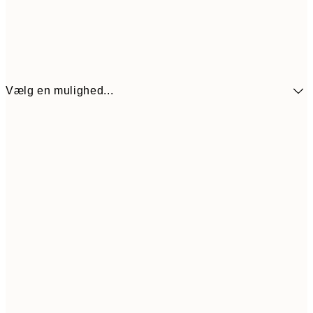
Vælg en mulighed...
272,30
30x40 cm
38