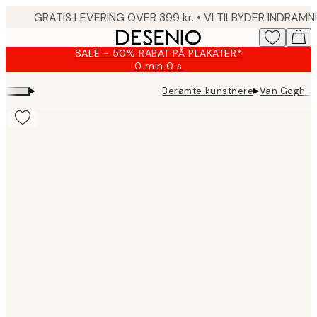
Skip
to
main
SALE - 50% RABAT PÅ PLAKATER*
content.
0 min
0 s
Gyldig
indtil:
▸
▸
Berømte kunstnere
Van Gogh - 
2026-
08-
09
Product