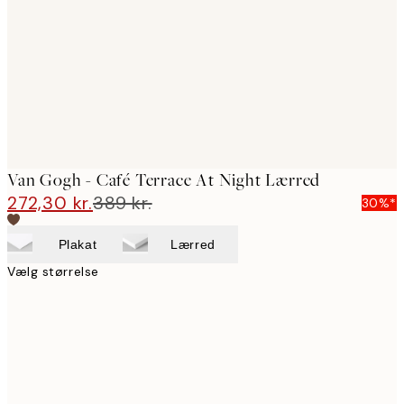
images
Van Gogh - Café Terrace At Night Lærred
272,30 kr.
389 kr.
30%*
Plakat
Lærred
Vælg størrelse