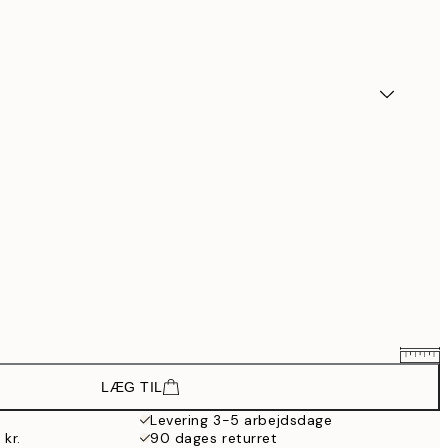
LÆG TIL
129,60 kr.
216 kr.
Levering 3-5 arbejdsdage
 kr.
90 dages returret
214,80 kr.