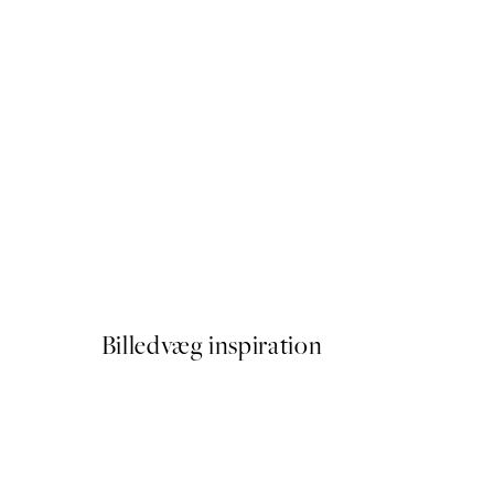
50%*
Rustic Botanicals Plakat
Fra 59,50 kr.
119 kr.
Billedvæg inspiration