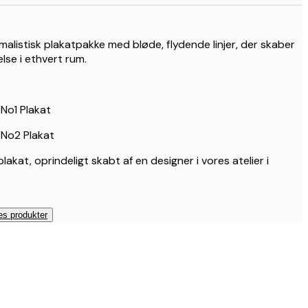
358 kr.
234 kr.
390 kr.
imalistisk plakatpakke med bløde, flydende linjer, der skaber
else i ethvert rum.
234 kr.
390 kr.
387,60 kr.
646 kr.
 No1 Plakat
469,20 kr.
 No2 Plakat
782 kr.
lakat, oprindeligt skabt af en designer i vores atelier i
1.111,20 kr.
1.852 kr.
es produkter