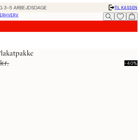
ING 3-5 ARBEJDSDAGE
TIL KASSEN
 ERHVERV
Plakatpakke
kr.
-40%