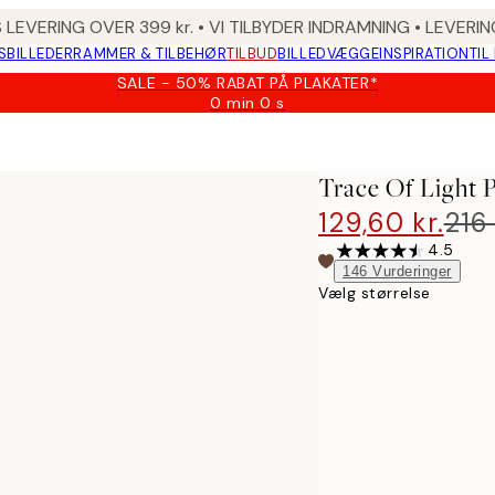
 LEVERING OVER 399 kr. • VI TILBYDER INDRAMNING • LEVER
SBILLEDER
RAMMER & TILBEHØR
TILBUD
BILLEDVÆGGE
INSPIRATION
TIL
SALE - 50% RABAT PÅ PLAKATER*
0 min
0 s
Gyldig
indtil:
2026-
08-
Trace Of Light 
09
129,60 kr.
216 
4.5
146
Vurderinger
Vælg størrelse