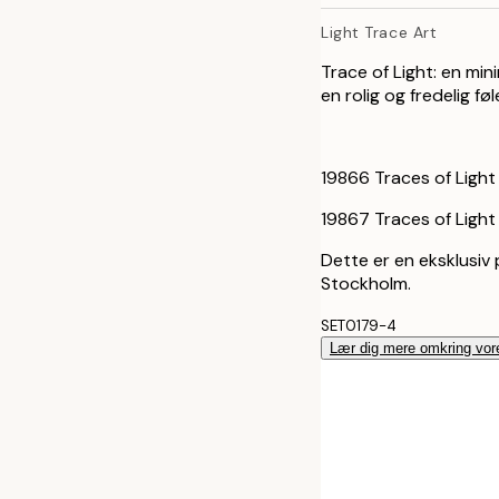
30x40 cm
Light Trace Art
40x50 cm
Trace of Light: en min
en rolig og fredelig føl
50x50 cm
50x70 cm
19866 Traces of Light
70x100 cm
19867 Traces of Light
Dette er en eksklusiv p
100x150 cm
Stockholm.
SET0179-4
Lær dig mere omkring vor