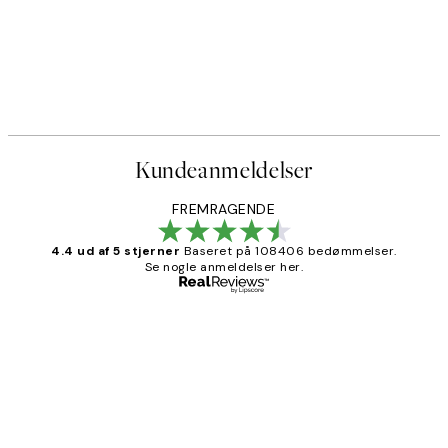
Kundeanmeldelser
FREMRAGENDE
4.4 ud af 5 stjerner
Baseret på 108406 bedømmelser.
Se nogle anmeldelser her.
Bekræftet køber
Kundeanmeldelser
Nemt at bestille og hurtig levering👍