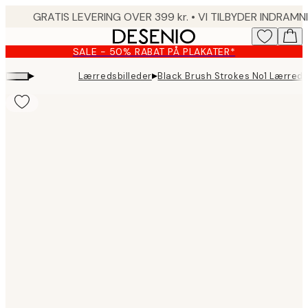
Skip
to
main
SALE - 50% RABAT PÅ PLAKATER*
content.
▸
▸
Lærredsbilleder
Black Brush Strokes No1 Lærred
Product
images