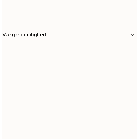
Vælg en mulighed...
272,30
30x40 cm
38