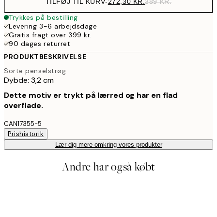
TILFØJ TIL KURV
-
272,30 KR.
389 KR.
Trykkes på bestilling
Levering 3-6 arbejdsdage
Gratis fragt over 399 kr.
90 dages returret
PRODUKTBESKRIVELSE
Sorte penselstrøg
Dybde: 3,2 cm
Dette motiv er trykt på lærred og har en flad
overflade.
CAN17355-5
Prishistorik
Lær dig mere omkring vores produkter
Andre har også købt