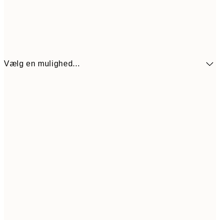
Vælg en mulighed...
272,30
30x40 cm
38