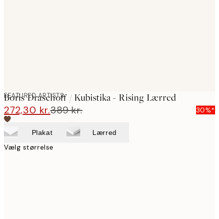
images
FEATURED ARTISTS
Boris Draschoff / Kubistika - Rising Lærred
272,30 kr.
389 kr.
30%*
Plakat
Lærred
Vælg størrelse