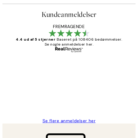
Kundeanmeldelser
FREMRAGENDE
4.4 ud af 5 stjerner
Baseret på 108406 bedømmelser.
Se nogle anmeldelser her.
Bekræftet køber
Kundeanmeldelser
Nemt at bestille og hurtig levering👍
2 jun.
Lonni M
Se flere anmeldelser her