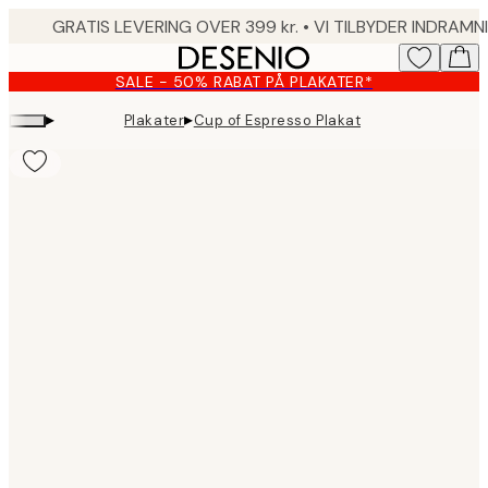
Skip
to
main
SALE - 50% RABAT PÅ PLAKATER*
content.
▸
▸
Plakater
Cup of Espresso Plakat
Product
images