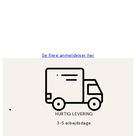
Kundeanmeldelser
Nemt at bestille og hurtig levering👍
2 jun.
Lonni M
Se flere anmeldelser her
HURTIG LEVERING
3-5 arbejdsdage