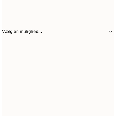
Vælg en mulighed...
54
21x30 cm
10