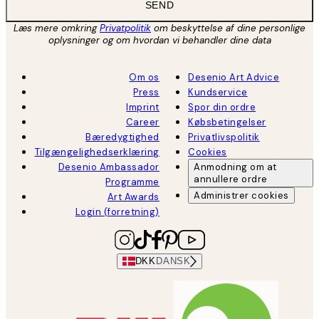
SEND
Læs mere omkring
Privatpolitik
om beskyttelse af dine personlige
oplysninger og om hvordan vi behandler dine data
Om os
Desenio Art Advice
Press
Kundservice
Imprint
Spor din ordre
Career
Købsbetingelser
Bæredygtighed
Privatlivspolitik
Tilgængelighedserklæring
Cookies
Desenio Ambassador
Anmodning om at
annullere ordre
Programme
Administrer cookies
Art Awards
Login (forretning)
DKK
DANSK