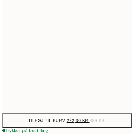
517,30
50x70 cm
73
Ingen ramme
TILFØJ TIL KURV
-
272,30 KR.
389 KR.
Trykkes på bestilling