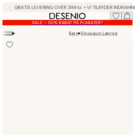
Skip
to
main
SALE - 50% RABAT PÅ PLAKATER*
content.
▸
▸
Børn
Dinosaurs Lærred
Product
images