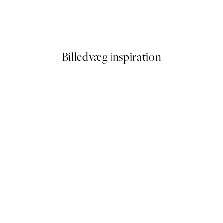
 by Hilma af Klint
Trace of Light Plakatpakke
Fra 129,60 kr.
216 kr.
Billedvæg inspiration