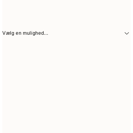
Vælg en mulighed...
272,30
30x40 cm
38