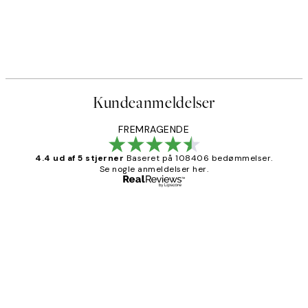
Kundeanmeldelser
FREMRAGENDE
4.4 ud af 5 stjerner
Baseret på 108406 bedømmelser.
Se nogle anmeldelser her.
Bekræftet køber
Kundeanmeldelser
Nemt at bestille og hurtig levering👍
2 jun.
Lonni M