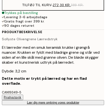
TILFØJ TIL KURV
-
272,30 KR.
389 KR.
Trykkes på bestilling
Levering 3-6 arbejdsdage
Gratis fragt over 399 kr.
90 dages returret
PRODUKTBESKRIVELSE
Sollyste Olivengrene Lærredstryk
Et lærreder med en smuk keramisk krukke i grøngrå
nuancer. Krukken er fyldt med bladrige grene og står ved
siden af en lille skål med grønne oliven. De bløde skygger
skaber et kunstnerisk udtryk på lærredet.
Dybde: 3,2 cm
Dette motiv er trykt på lærred og har en flad
overflade.
CAN19349-5
Prishistorik
Lær dig mere omkring vores produkter