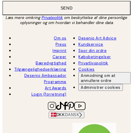
SEND
Læs mere omkring
Privatpolitik
om beskyttelse af dine personlige
oplysninger og om hvordan vi behandler dine data
Om os
Desenio Art Advice
Press
Kundservice
Imprint
Spor din ordre
Career
Købsbetingelser
Bæredygtighed
Privatlivspolitik
Tilgængelighedserklæring
Cookies
Desenio Ambassador
Anmodning om at
annullere ordre
Programme
Administrer cookies
Art Awards
Login (forretning)
DKK
DANSK