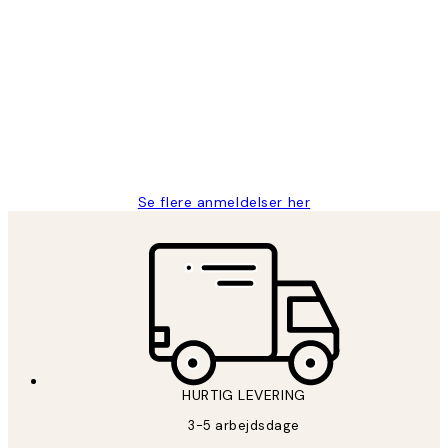
Bekræftet køber
Kundeanmeldelser
Nemt at bestille og hurtig levering👍
2 jun.
Lonni M
Se flere anmeldelser her
HURTIG LEVERING
3-5 arbejdsdage