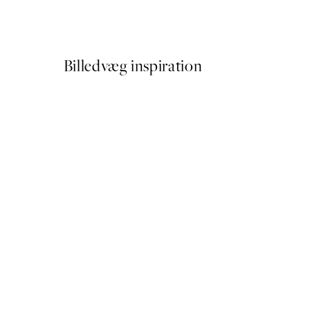
Fra 54 kr.
108 kr.
Billedvæg inspiration