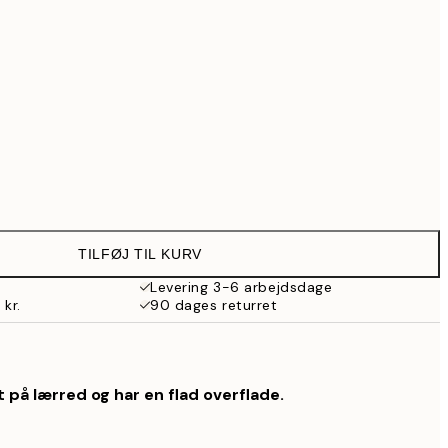
739 kr.
Ingen ramme
TILFØJ TIL KURV
Levering 3-6 arbejdsdage
 kr.
90 dages returret
 på lærred og har en flad overflade.