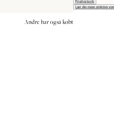
Prishistorik
Lær dig mere omkring vor
Andre har også købt