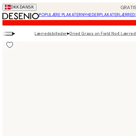
Skip
GRATIS
DKK
DANSK
to
POPULÆRE PLAKATER
NYHEDER
PLAKATER
LÆRRED
main
content.
▸
▸
Lærredsbilleder
Dried Grass on Field No4 Lærred