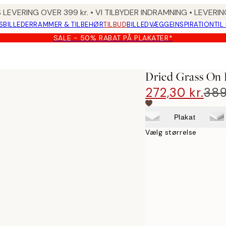
 LEVERING OVER 399 kr. • VI TILBYDER INDRAMNING • LEVER
SBILLEDER
RAMMER & TILBEHØR
TILBUD
BILLEDVÆGGE
INSPIRATION
TIL
SALE - 50% RABAT PÅ PLAKATER*
Dried Grass On 
272,30 kr.
389
Plakat
Vælg størrelse