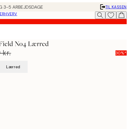
ING 3-5 ARBEJDSDAGE
TIL KASSEN
 ERHVERV
Field No4 Lærred
 kr.
30%*
Lærred