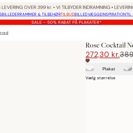
 LEVERING OVER 399 kr. • VI TILBYDER INDRAMNING • LEVER
SBILLEDER
RAMMER & TILBEHØR
TILBUD
BILLEDVÆGGE
INSPIRATION
TIL
SALE - 50% RABAT PÅ PLAKATER*
rred
Rose Cocktail 
272,30 kr.
389
Plakat
Vælg størrelse