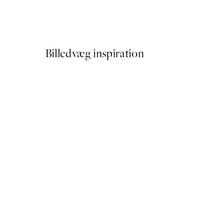
Paris Voyage Plakat
Fra 54 kr.
108 kr.
Billedvæg inspiration