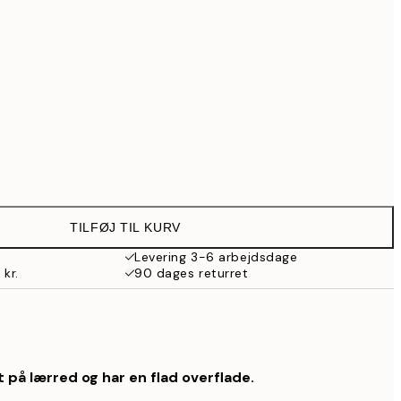
739 kr.
902,30 kr.
1.289 kr.
Ingen ramme
TILFØJ TIL KURV
Levering 3-6 arbejdsdage
 kr.
90 dages returret
 på lærred og har en flad overflade.