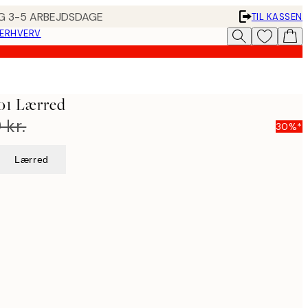
ING 3-5 ARBEJDSDAGE
TIL KASSEN
 ERHVERV
No1 Lærred
 kr.
30%*
Lærred