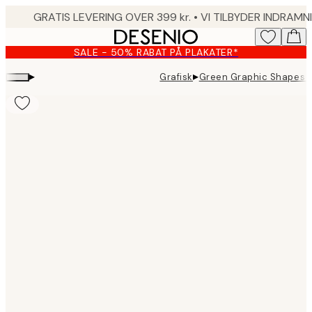
Skip
to
main
SALE - 50% RABAT PÅ PLAKATER*
content.
▸
▸
Grafisk
Green Graphic Shapes 
Product
images