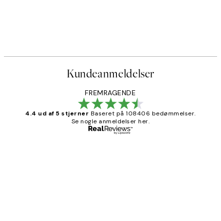
Kundeanmeldelser
FREMRAGENDE
4.4 ud af 5 stjerner
Baseret på 108406 bedømmelser.
Se nogle anmeldelser her.
Bekræftet køber
Kundeanmeldelser
Nemt at bestille og hurtig levering👍
2 jun.
Lonni M