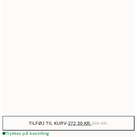
517,30
50x70 cm
73
Ingen ramme
TILFØJ TIL KURV
-
272,30 KR.
389 KR.
Trykkes på bestilling