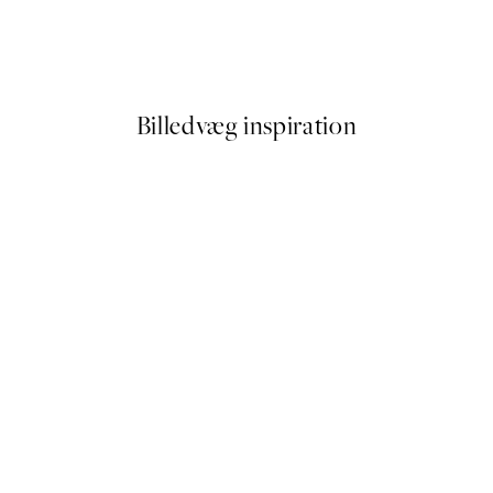
 by Hilma af Klint
Trace of Light Plakatpakke
Fra 129,60 kr.
216 kr.
Billedvæg inspiration