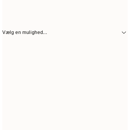
Vælg en mulighed...
272,30
30x40 cm
38