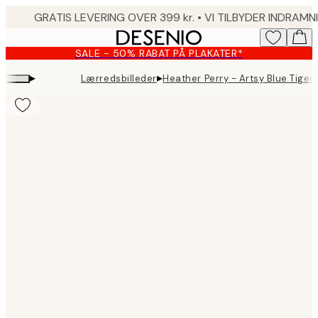
Skip
to
main
SALE - 50% RABAT PÅ PLAKATER*
content.
▸
▸
Lærredsbilleder
Heather Perry - Artsy Blue Tiger
Product
images