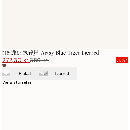
FEATURED ARTISTS
Heather Perry - Artsy Blue Tiger Lærred
272,30 kr.
389 kr.
30%*
Plakat
Lærred
Vælg størrelse