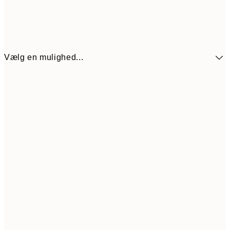
Vælg en mulighed...
272,30
30x40 cm
38