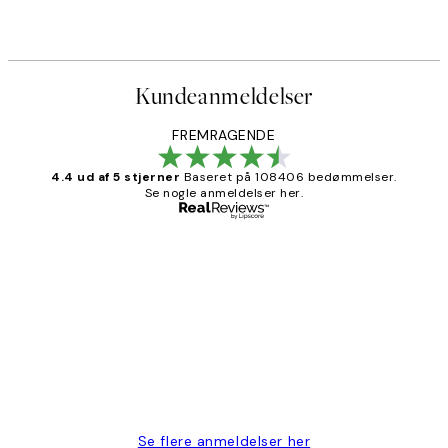
Fra 54 kr.
108 kr.
Kundeanmeldelser
FREMRAGENDE
4.4 ud af 5 stjerner
Baseret på 108406 bedømmelser.
Se nogle anmeldelser her.
Bekræftet køber
Kundeanmeldelser
Nemt at bestille og hurtig levering👍
2 jun.
Lonni M
Se flere anmeldelser her