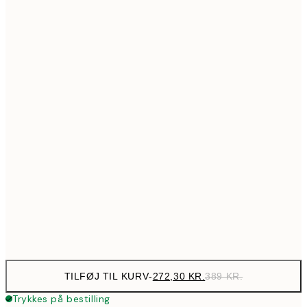
517,30
50x70 cm
73
Ingen ramme
TILFØJ TIL KURV
-
272,30 KR.
389 KR.
Trykkes på bestilling