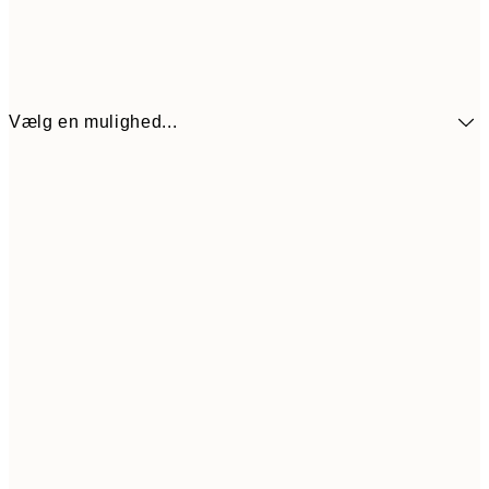
Vælg en mulighed...
272,30
30x40 cm
38