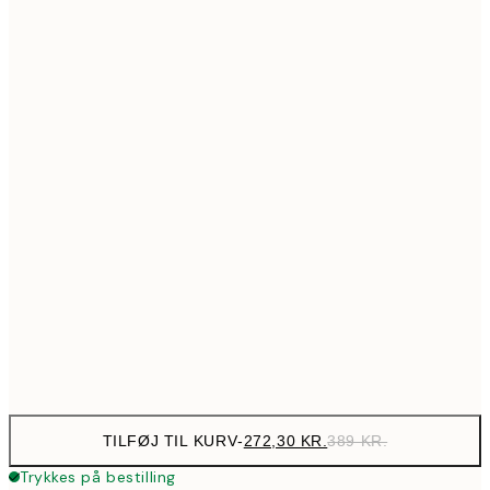
517,30
50x70 cm
73
Ingen ramme
TILFØJ TIL KURV
-
272,30 KR.
389 KR.
Trykkes på bestilling