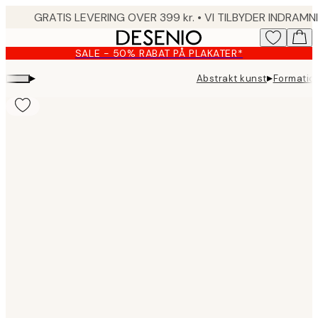
Skip
to
main
SALE - 50% RABAT PÅ PLAKATER*
content.
▸
▸
Abstrakt kunst
Formation
Product
images