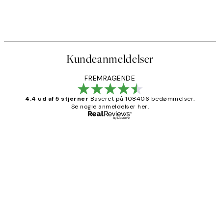
Kundeanmeldelser
FREMRAGENDE
4.4 ud af 5 stjerner
Baseret på 108406 bedømmelser.
Se nogle anmeldelser her.
Bekræftet køber
Kundeanmeldelser
Nemt at bestille og hurtig levering👍
2 jun.
Lonni M