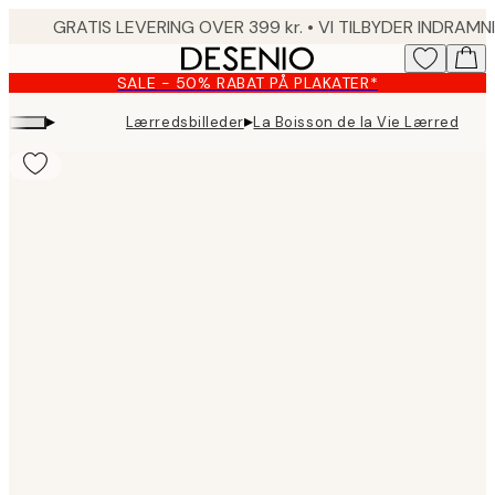
Skip
to
main
SALE - 50% RABAT PÅ PLAKATER*
content.
▸
▸
Lærredsbilleder
La Boisson de la Vie Lærred
Product
images