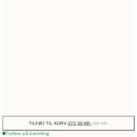
517,30
50x70 cm
73
Ingen ramme
TILFØJ TIL KURV
-
272,30 KR.
389 KR.
Trykkes på bestilling