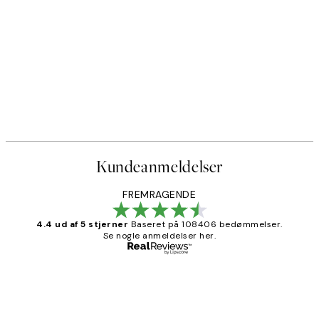
50%*
 by Hilma af Klint
Paris Voyage Plakat
Fra 54 kr.
108 kr.
Kundeanmeldelser
FREMRAGENDE
4.4 ud af 5 stjerner
Baseret på 108406 bedømmelser.
Se nogle anmeldelser her.
Bekræftet køber
Kundeanmeldelser
Nemt at bestille og hurtig levering👍