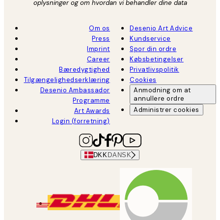
oplysninger og om hvordan vi behandler dine data
Om os
Desenio Art Advice
Press
Kundservice
Imprint
Spor din ordre
Career
Købsbetingelser
Bæredygtighed
Privatlivspolitik
Tilgængelighedserklæring
Cookies
Desenio Ambassador
Anmodning om at
annullere ordre
Programme
Administrer cookies
Art Awards
Login (forretning)
DKK
DANSK