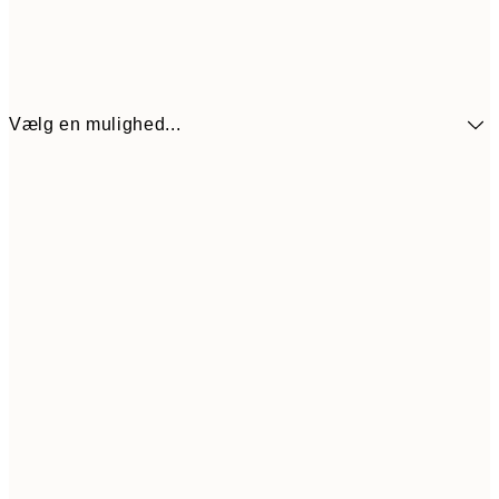
Vælg en mulighed...
272,30
30x40 cm
38