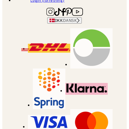
Login (forretning)
DKK
DANSK