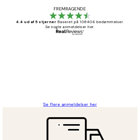
FREMRAGENDE
4.4 ud af 5 stjerner
Baseret på 108406 bedømmelser.
Se nogle anmeldelser her.
Bekræftet køber
Kundeanmeldelser
Nemt at bestille og hurtig levering👍
2 jun.
Lonni M
Se flere anmeldelser her