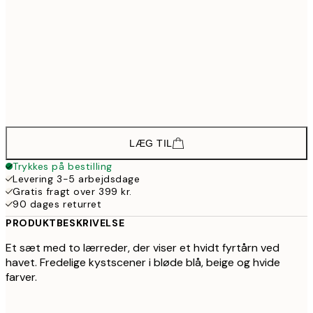
1.37
1.378,50
50x70 cm - Sort Ramme
1.83
1.108,50
30x40 cm - Egeramme
1.47
1.648,50
50x70 cm - Egeramme
2.19
LÆG TIL
Trykkes på bestilling
Levering 3-5 arbejdsdage
Gratis fragt over 399 kr.
90 dages returret
PRODUKTBESKRIVELSE
Et sæt med to lærreder, der viser et hvidt fyrtårn ved
havet. Fredelige kystscener i bløde blå, beige og hvide
farver.