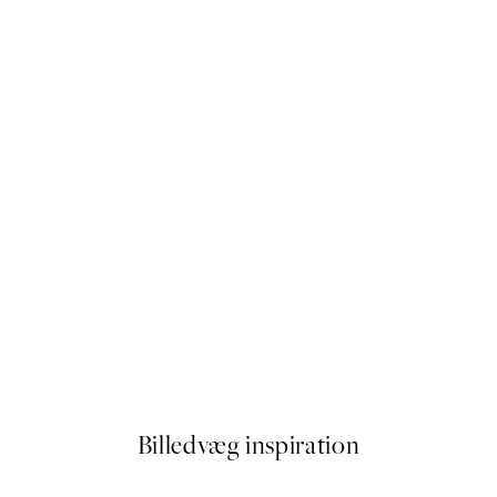
50%*
 by Hilma af Klint
Paris Voyage Plakat
Fra 54 kr.
108 kr.
Billedvæg inspiration