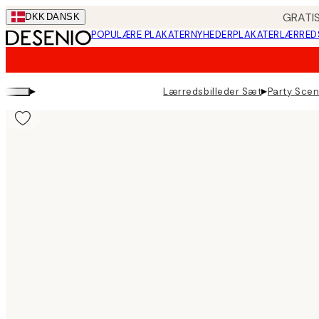
Skip
GRATIS
DKK
DANSK
to
POPULÆRE PLAKATER
NYHEDER
PLAKATER
LÆRRED
main
content.
▸
▸
Lærredsbilleder Sæt
Party Scen