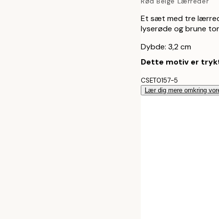
Rød Beige Lærreder
70x100 cm
Et sæt med tre lærreder
lyserøde og brune ton
30x40 cm - S
Dybde: 3,2 cm
50x70 cm - S
Dette motiv er trykt
CSET0157-5
70x100 cm - 
Lær dig mere omkring vor
30x40 cm - E
50x70 cm - E
70x100 cm - 