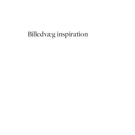
Plakat - The Dove No.12 by 
Fra 89,50 kr.
179 kr.
Billedvæg inspiration