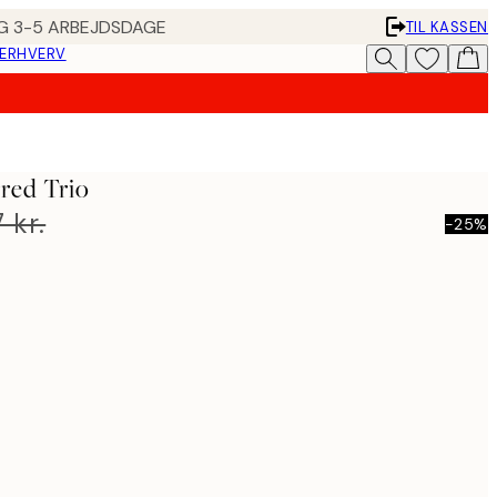
ING 3-5 ARBEJDSDAGE
TIL KASSEN
 ERHVERV
red Trio
7 kr.
-25%