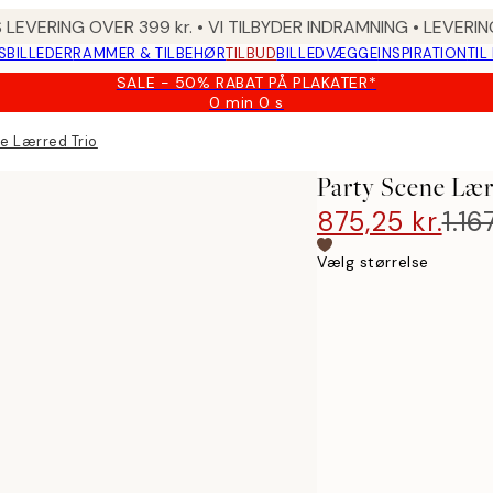
 LEVERING OVER 399 kr. • VI TILBYDER INDRAMNING • LEVER
SBILLEDER
RAMMER & TILBEHØR
TILBUD
BILLEDVÆGGE
INSPIRATION
TIL
SALE - 50% RABAT PÅ PLAKATER*
0 min
0 s
Gyldig
indtil:
e Lærred Trio
2026-
08-
Party Scene Lær
09
875,25 kr.
1.16
Vælg størrelse