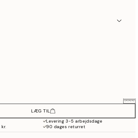
LÆG TIL
875,25 kr.
1.167 kr.
Levering 3-5 arbejdsdage
 kr.
90 dages returret
1.662,75 kr.
2.217 kr.